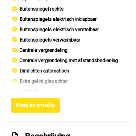
Buitenspiegel rechts
Buitenspiegels elektrisch inklapbaar
Buitenspiegels elektrisch verstelbaar
Buitenspiegels verwarmbaar
Centrale vergrendeling
Centrale vergrendeling met afstandsbediening
Dimlichten automatisch
Extra getint glas achter
Getint glas
Glazen schuifdak
Meer informatie
Led achterlichten
Led dagrijverlichting
Led koplampen