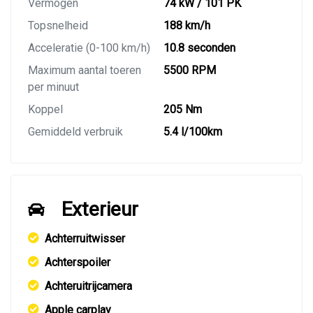
Vermogen
74 kW / 101 PK
Topsnelheid
188 km/h
Acceleratie (0-100 km/h)
10.8 seconden
Maximum aantal toeren
5500 RPM
per minuut
Koppel
205 Nm
Gemiddeld verbruik
5.4 l/100km
Exterieur
Achterruitwisser
Achterspoiler
Achteruitrijcamera
Apple carplay