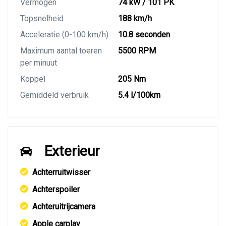
Vermogen
74 kW / 101 PK
Topsnelheid
188 km/h
Acceleratie (0-100 km/h)
10.8 seconden
Maximum aantal toeren
5500 RPM
per minuut
Koppel
205 Nm
Gemiddeld verbruik
5.4 l/100km
Exterieur
Achterruitwisser
Achterspoiler
Achteruitrijcamera
Apple carplay