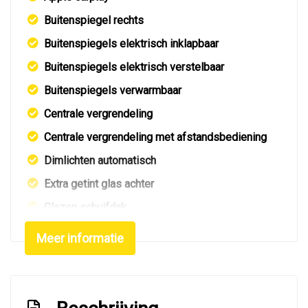
Buitenspiegel rechts
Buitenspiegels elektrisch inklapbaar
Buitenspiegels elektrisch verstelbaar
Buitenspiegels verwarmbaar
Centrale vergrendeling
Centrale vergrendeling met afstandsbediening
Dimlichten automatisch
Extra getint glas achter
Glazen schuifdak
Led achterlichten
Meer informatie
Led dagrijverlichting
Led koplampen
Led verlichting