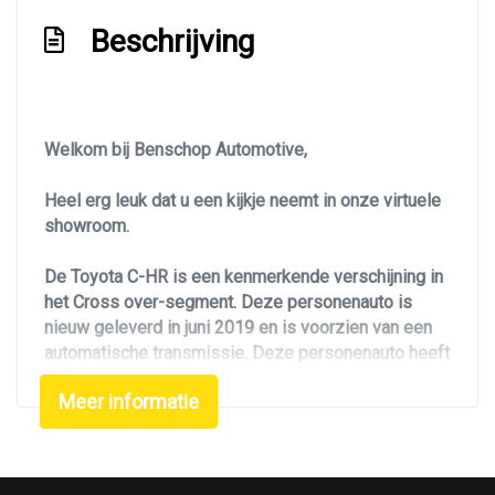
Led dagrijverlichting
Beschrijving
Led koplampen
Led verlichting
Lichtmetalen velgen 18"
Welkom bij Benschop Automotive,
Metaalkleur
Heel erg leuk dat u een kijkje neemt in onze virtuele
Metaalkleur parelmoer
showroom.
Navigatie
De Toyota C-HR is een kenmerkende verschijning in
Park distance control
het Cross over-segment. Deze personenauto is
Parkeer assistent
nieuw geleverd in juni 2019 en is voorzien van een
automatische transmissie. Deze personenauto heeft
Parkeersensor voor en achter
slechts 96715 km gereden. Alle servicebeurten zijn
Radar cruise control (acc)
Meer informatie
uitgevoerd. De auto staat goed op zijn banden en is
van binnen en buiten in zeer nette staat. Uiteraard is
Sportvelgen
deze personenauto voorzien van alle benodigde
Two-tone metaalkleur
documentatie.