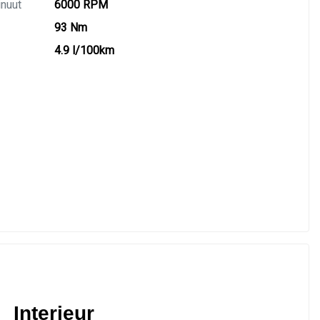
inuut
6000 RPM
93 Nm
4.9 l/100km
Interieur