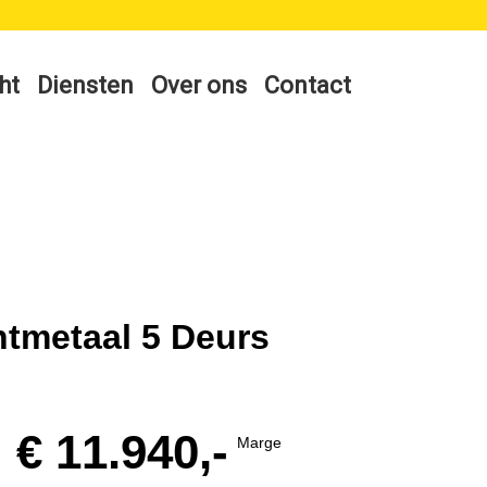
ht
Diensten
Over ons
Contact
htmetaal 5 Deurs
€ 11.940,-
Marge