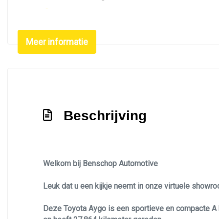
Lichtmetalen velgen 15"
Metaalkleur
Meer informatie
Signaalkleur rood
Sportvelgen
Uitstelbare zijruiten achter
Beschrijving
Welkom bij Benschop Automotive
Leuk dat u een kijkje neemt in onze virtuele showr
Deze Toyota Aygo is een sportieve en compacte A 