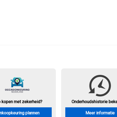
o kopen met zekerheid?
Onderhouds
historie bek
nkoopkeuring plannen
Meer informatie