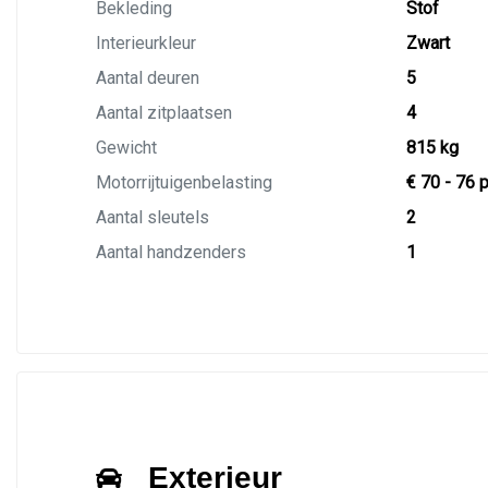
Bekleding
Stof
Interieurkleur
Zwart
Aantal deuren
5
Aantal zitplaatsen
4
Gewicht
815 kg
Motorrijtuigenbelasting
€ 70 - 76 
Aantal sleutels
2
Aantal handzenders
1
Exterieur