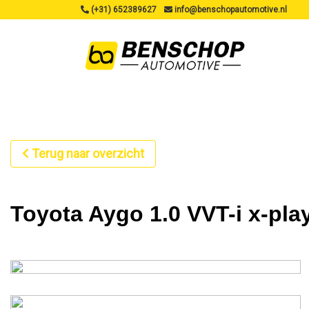
(+31) 652389627
info@benschopautomotive.nl
Terug naar overzicht
Toyota Aygo 1.0 VVT-i x-pla