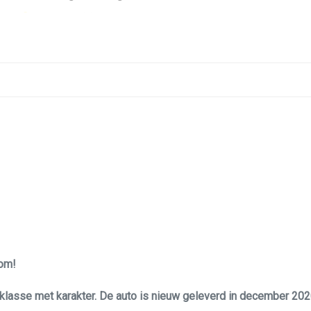
Zij airbag(s) voor
oom!
klasse met karakter. De auto is nieuw geleverd in december 20