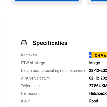
Specificaties
Kenteken
X496
NL
BTW of Marge
Marge
Datum eerste toelating (internationaal)
22-12-20
APK vervaldatum
02-12-20
Tellerstand
27.864 K
Carrosserie
Hatchback
Kleur
Rood