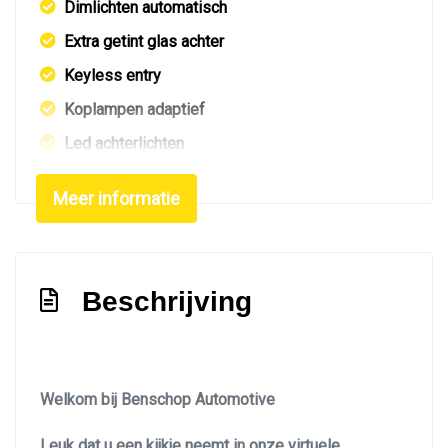
Dimlichten automatisch
Extra getint glas achter
Keyless entry
Koplampen adaptief
Led achterlichten
Led dagrijverlichting
Meer informatie
Led koplampen
Led verlichting
Lichtmetalen velgen 19"
Beschrijving
Mistlampen voor
Navigatie
Park distance control
Welkom bij Benschop Automotive
Parkeersensor voor en achter
Leuk dat u een kijkje neemt in onze virtuele