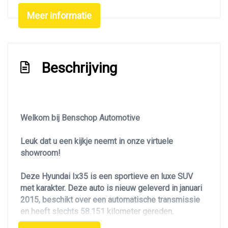
Dimlichten automatisch
Meer informatie
Extra getint glas achter
Getint glas
Glazen schuifdak
Beschrijving
Koplampen adaptief
Koplampreiniging
Led dagrijverlichting
Welkom bij Benschop Automotive
Led verlichting
Leuk dat u een kijkje neemt in onze virtuele
Lichtmetalen velgen 18"
showroom!
Metaalkleur
Deze Hyundai Ix35 is een sportieve en luxe SUV
Mistlampen voor
met karakter. Deze auto is nieuw geleverd in januari
Navigatie
2015, beschikt over een automatische transmissie
en heeft slechts 58.151 kilometer gereden.
Panoramadak