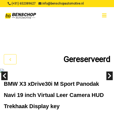
(+31) 652389627
info@benschopautomotive.nl
Gereserveerd
BMW X3 xDrive30i M Sport Panodak
Navi 19 inch Virtual Leer Camera HUD
Trekhaak Display key