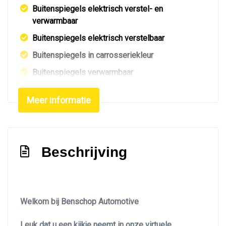
Buitenspiegels elektrisch verstel- en
verwarmbaar
Buitenspiegels elektrisch verstelbaar
Buitenspiegels in carrosseriekleur
Buitenspiegels verwarmbaar
Centrale vergrendeling
Meer informatie
Centrale vergrendeling met afstandsbediening
Dakrails
Dimlichten automatisch
Beschrijving
Elektrisch bedienbare achterklep
Elektrisch glazen panorama-dak
Getint glas
Welkom bij Benschop Automotive
Glazen schuifdak
Leuk dat u een kijkje neemt in onze virtuele