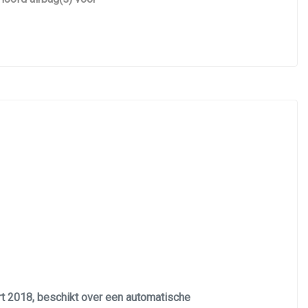
Keyless
Kleur geel
Knie airbag(s)
Lichtmetalen velgen
Passagiersairbag
Schakelpaddles
Variabele stuuroverbrenging
Volledig digitaal instrumentenpaneel
Voorstoelen verwarmd
Zij airbag(s) achter
Zij airbag(s) voor
rt 2018, beschikt over een automatische