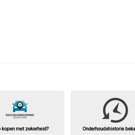
o kopen met zekerheid?
Onderhouds
historie bek