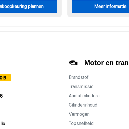
nkoopkeuring plannen
Meer informatie
Motor en tra
Brandstof
0B
Transmissie
Aantal cilinders
18
Cilinderinhoud
M
Vermogen
Topsnelheid
lic