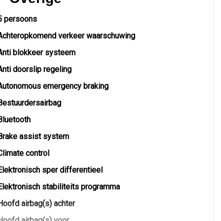
5 persoons
Achteropkomend verkeer waarschuwing
Anti blokkeer systeem
Anti doorslip regeling
Autonomous emergency braking
Bestuurdersairbag
Bluetooth
Brake assist system
Climate control
Elektronisch sper differentieel
Elektronisch stabiliteits programma
Hoofd airbag(s) achter
Hoofd airbag(s) voor