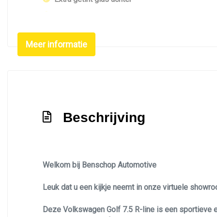
Getint glas
Glazen schuifdak
Meer informatie
Led achterlichten
Led dagrijverlichting
Led koplampen
Led verlichting
Metaalkleur
Beschrijving
Metaalkleur parelmoer
Mistlampen voor adaptief
Panoramadak
Welkom bij Benschop Automotive
Park distance control
Leuk dat u een kijkje neemt in onze virtuele showr
Parkeersensor voor en achter
Deze Volkswagen Golf 7.5 R-line is een sportieve e
Premium kleur