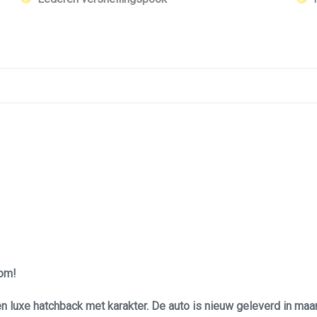
Lendesteun(en) verstelbaar
Lichtsensor
Microvezel bekleding
Middenarmsteun voor
R-line interieur
Sportstoelen
Stuur leder
Stuur verstelbaar
Stuurbekrachtiging
Stuurbekrachtiging snelheidsafhankelijk
Velours bekleding
oom!
Voorstoelen in hoogte verstelbaar
n luxe hatchback met karakter. De auto is nieuw geleverd in maa
Voorstoelen verwarmd