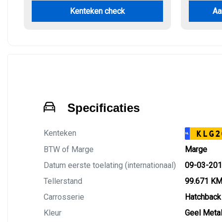
Kenteken check
Aa
Specificaties
Kenteken
KLG2
NL
BTW of Marge
Marge
Datum eerste toelating (internationaal)
09-03-20
Tellerstand
99.671 K
Carrosserie
Hatchback
Kleur
Geel Metal