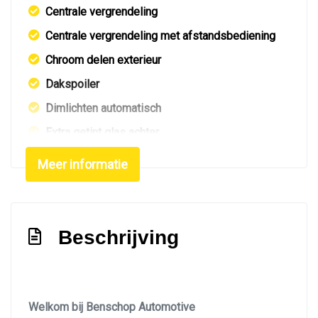
Centrale vergrendeling
Centrale vergrendeling met afstandsbediening
Chroom delen exterieur
Dakspoiler
Dimlichten automatisch
Extra getint glas achter
Getint glas
Meer informatie
Led achterlichten
Led dagrijverlichting
Led koplampen
Beschrijving
Led verlichting
Lichtmetalen velgen 18"
Metaalkleur
Welkom bij Benschop Automotive