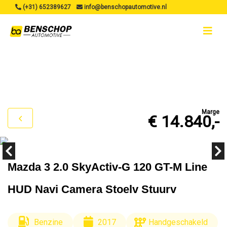
(+31) 652389627
info@benschopautomotive.nl
Marge
€ 14.840,-
Mazda 3 2.0 SkyActiv-G 120 GT-M Line
HUD Navi Camera Stoelv Stuurv
Benzine
2017
Handgeschakeld