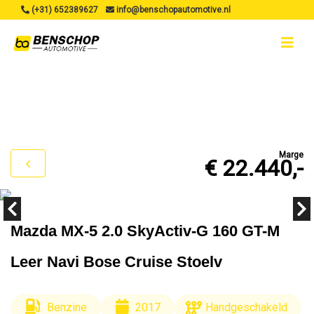
(+31) 652389627
info@benschopautomotive.nl
Marge
€ 22.440,-
Mazda MX-5 2.0 SkyActiv-G 160 GT-M
Leer Navi Bose Cruise Stoelv
Benzine
2017
Handgeschakeld