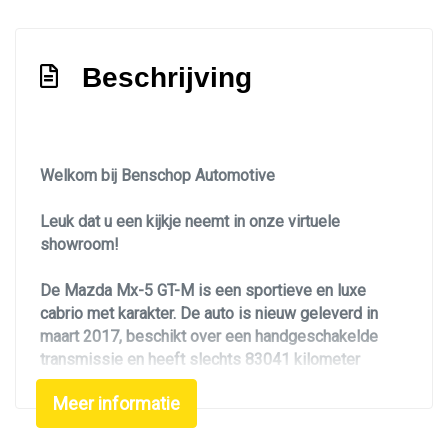
Park distance control
Parkeersensor achter
Beschrijving
Premium kleur
Speciale kleur
Sperdifferentieel
Welkom bij Benschop Automotive
Sportonderstel
Leuk dat u een kijkje neemt in onze virtuele
Sportvelgen
showroom!
Interieur
De Mazda Mx-5 GT-M is een sportieve en luxe
cabrio met karakter. De auto is nieuw geleverd in
Airco
maart 2017, beschikt over een handgeschakelde
Airconditioning
transmissie en heeft slechts 83041 kilometer
gereden.
Android auto
Meer informatie
Binnenspiegel automatisch dimmend
De Mazda Mx-5 is dealer onderhouden. De laatste