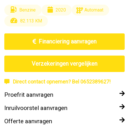
Benzine
2020
Automaat
82.113 KM
Financiering aanvragen
Verzekeringen vergelijken
Direct contact opnemen? Bel 0652389627!
Proefrit aanvragen
Inruilvoorstel aanvragen
Offerte aanvragen