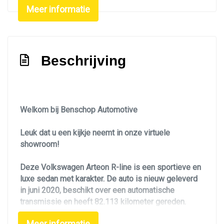
Meer informatie
Geluid- en warmtewerend glas
Getint glas
Keyless entry
Beschrijving
Koplampen adaptief
Koplampreiniging
Led achterlichten
Welkom bij Benschop Automotive
Led dagrijverlichting
Leuk dat u een kijkje neemt in onze virtuele
Led koplampen
showroom!
Led koplampen adaptief
Deze Volkswagen Arteon R-line is een sportieve en
Led verlichting
luxe sedan met karakter. De auto is nieuw geleverd
Lichtmetalen velgen 20"
in juni 2020, beschikt over een automatische
transmissie en heeft 82.113 kilometer gereden.
Lichtmetalen velgen multi-spaaks 20"
Metaalkleur
Meer informatie