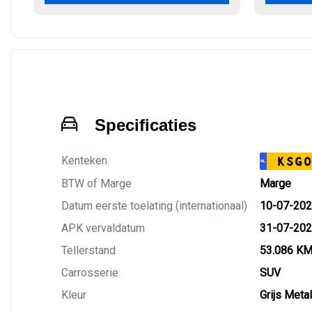
Specificaties
Kenteken
KSG0
NL
BTW of Marge
Marge
Datum eerste toelating (internationaal)
10-07-20
APK vervaldatum
31-07-20
Tellerstand
53.086 K
Carrosserie
SUV
Kleur
Grijs Metal