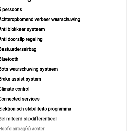
5 persoons
Achteropkomend verkeer waarschuwing
Anti blokkeer systeem
Anti doorslip regeling
Bestuurdersairbag
Bluetooth
Bots waarschuwing systeem
Brake assist system
Climate control
Connected services
Elektronisch stabiliteits programma
Gelimiteerd slipdifferentieel
Hoofd airbag(s) achter