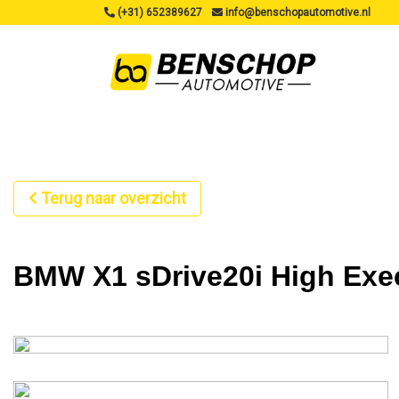
(+31) 652389627
info@benschopautomotive.nl
Terug naar overzicht
BMW X1 sDrive20i High Exe