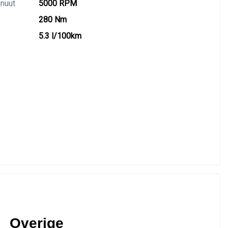
inuut
5000 RPM
280 Nm
5.3 l/100km
Overige