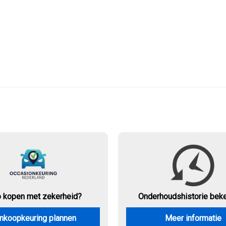
o kopen met zekerheid?
Onderhouds
historie bek
nkoopkeuring plannen
Meer informatie