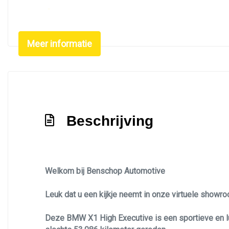
Dimlichten automatisch
Elektrisch bedienbare achterklep
Meer informatie
Elektrisch glazen panorama-dak
Getint glas
Keyless entry
Led achterlichten
Led dagrijverlichting
Beschrijving
Led koplampen
Led verlichting
Lichtmetalen velgen 18"
Welkom bij Benschop Automotive
Metaalkleur
Leuk dat u een kijkje neemt in onze virtuele showr
Navigatie
Deze BMW X1 High Executive is een sportieve en lux
Panoramadak