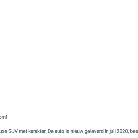
Groot multimedia scherm
Lederen bekleding
Lederen interieur
Lichtsensor
M pakket interieur
Middenarmsteun voor
Passagiersstoel in hoogte verstelbaar
Sportstoelen
Sportstuur
Stuur leder
Stuur verstelbaar
oom!
Stuur verwarmd
e SUV met karakter. De auto is nieuw geleverd in juli 2020, be
Stuurbekrachtiging