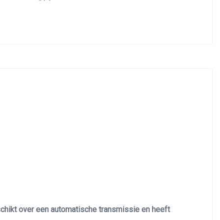
Hoofd airbag(s) voor
Keyless
Keyless start
Lichtmetalen velgen
Lichtmetalen velgen multi-spaaks 18"
Passagiersairbag
Schakelpaddles
Stuurwiel verwarmd
Voorstoelen verwarmd
Zij airbag(s) voor
schikt over een automatische transmissie en heeft