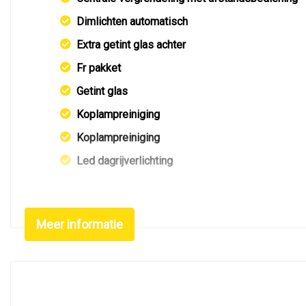
Dimlichten automatisch
Extra getint glas achter
Fr pakket
Getint glas
Koplampreiniging
Koplampreiniging
Led dagrijverlichting
Led koplampen
Led verlichting
Meer informatie
Lichtmetalen velgen 17"
Metaalkleur
Mistlampen voor
Park distance control