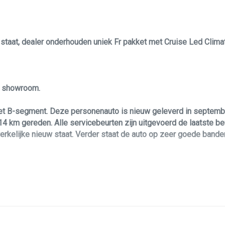
Voorstoelen verwarmd
w staat, dealer onderhouden uniek Fr pakket met Cruise Led Clim
le showroom.
het B-segment. Deze personenauto is nieuw geleverd in septem
 km gereden. Alle servicebeurten zijn uitgevoerd de laatste beur
erkelijke nieuw staat. Verder staat de auto op zeer goede bande
aarbij is hij voorzien van een sterke, maar zeer zuinige benzinem
sonenauto!? Dan biedt deze Seat Leon u zoveel leuks voorzien v
deze Seat Leon tot een echte blikvanger. Verder is de Seat Leon 
e control, full LED verlichting, groot navigatie scherm, stuurwiel