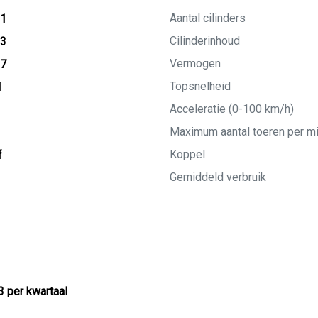
Aantal cilinders
21
Cilinderinhoud
13
Vermogen
27
Topsnelheid
M
Acceleratie (0-100 km/h)
Maximum aantal toeren per m
Koppel
f
Gemiddeld verbruik
3 per kwartaal