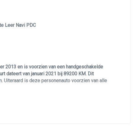
ate Leer Navi PDC
ber 2013 en is voorzien van een handgeschakelde
t dateert van januari 2021 bij 89200 KM. Dit
n. Uiteraard is deze personenauto voorzien van alle
otor.
an het FR pakket, Het FR pakket geeft dat extra
voorzien van navigatie systeem, airco/climate
 bediening, parkeersensoren voor en achter,