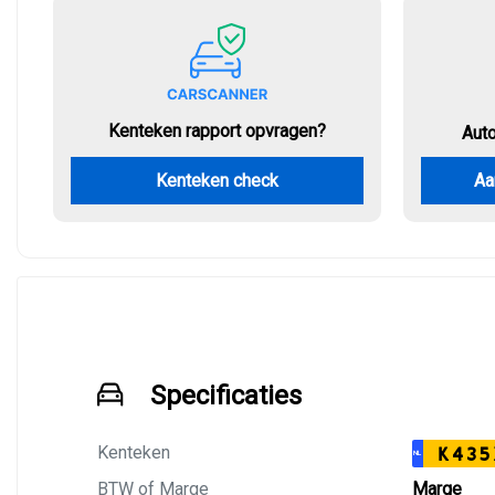
Kenteken rapport opvragen?
Aut
Kenteken check
Aa
Specificaties
Kenteken
K435
NL
BTW of Marge
Marge