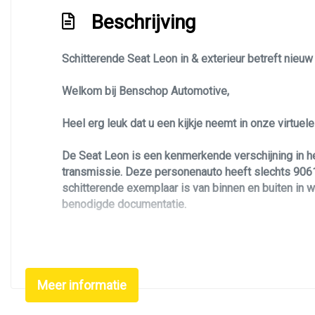
Beschrijving
Parkeersensor voor en achter
Ruitensproeiers/wisserbladen verwarmbaar
Schitterende Seat Leon in & exterieur betreft nieu
Sportonderstel
Sportvelgen
Welkom bij Benschop Automotive,
Heel erg leuk dat u een kijkje neemt in onze virtue
De Seat Leon is een kenmerkende verschijning in 
transmissie. Deze personenauto heeft slechts 90614
schitterende exemplaar is van binnen en buiten in w
benodigde documentatie.
Deze Seat Leon is uitgevoerd in de FR uitvoering. D
Zoekt u een leuke, betrouwbare, luxe en unieke per
Meer informatie
beetje sportiviteit. De zwarte kleurstelling maakt 
control, elektrisch ramen, bluetooth koppeling, cruis