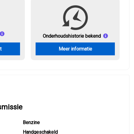
Onderhouds
historie bekend
t
Meer informatie
smissie
Benzine
Handgeschakeld