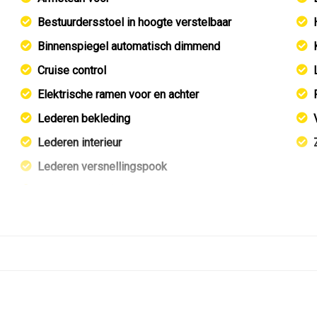
Bestuurdersstoel in hoogte verstelbaar
Binnenspiegel automatisch dimmend
Cruise control
Elektrische ramen voor en achter
Lederen bekleding
Lederen interieur
Lederen versnellingspook
Lendesteun(en) verstelbaar
Passagiersstoel in hoogte verstelbaar
Sportstoelen
Sportstuur
Stuur leder
Stuurbekrachtiging