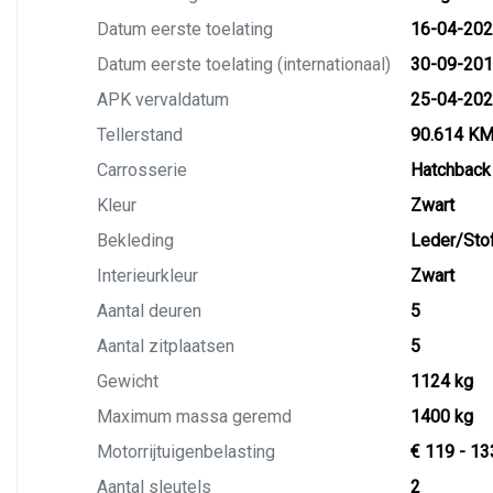
Datum eerste toelating
16-04-20
Datum eerste toelating (internationaal)
30-09-20
APK vervaldatum
25-04-20
Tellerstand
90.614 K
Carrosserie
Hatchback
Kleur
Zwart
Bekleding
Leder/Sto
Interieurkleur
Zwart
Aantal deuren
5
Aantal zitplaatsen
5
Gewicht
1124 kg
Maximum massa geremd
1400 kg
Motorrijtuigenbelasting
€ 119 - 13
Aantal sleutels
2