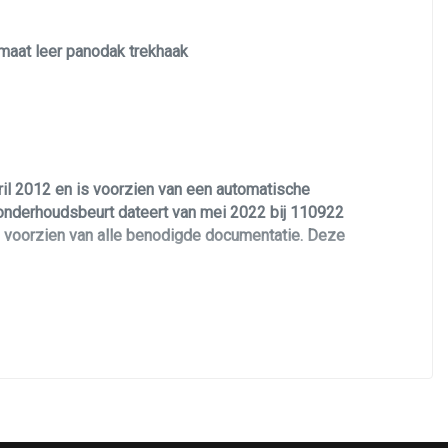
omaat leer panodak trekhaak
il 2012 en is voorzien van een automatische
 onderhoudsbeurt dateert van mei 2022 bij 110922
to voorzien van alle benodigde documentatie. Deze
inemotor.
 van een complete uitrusting. 16 inch lichtmetalen
pdc, lederen interieur, panorama dak, afneembare
sie en nog veel meer! Deze personenauto is