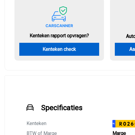
Kenteken rapport opvragen?
Aut
Kenteken check
Aa
Specificaties
Kenteken
R026
NL
BTW of Marge
Marge