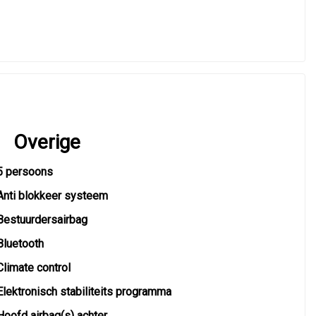
Overige
5 persoons
Anti blokkeer systeem
Bestuurdersairbag
Bluetooth
Climate control
Elektronisch stabiliteits programma
Hoofd airbag(s) achter