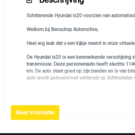
Sportvelgen
Schitterende Hyundai Ix20 voorzien van automatische
Trekhaak met afneembare kogel
Welkom bij Benschop Automotive,
Heel erg leuk dat u een kijkje neemt in onze virtue
De Hyundai ix20 is een kenmerkende verschijning i
transmissie. Deze personenauto heeft slechts 1146
km. De auto staat goed op zijn banden en is van bi
auto wordt geleverd met winterset op lichtmetalen 
Deze Hyundai ix20 is uitgevoerd in de I-Catcher uitv
Zoekt u een leuke, betrouwbare, luxe en unieke per
Meer informatie
velgen en winterset. Verder is de Hyundai voorzien v
trekhaak, stoelverwarming, groot scherm met naviga
voorzien van alle documentatie en heeft twee sleut