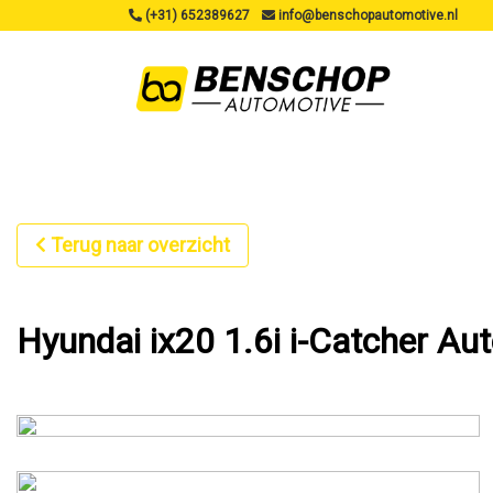
(+31) 652389627
info@benschopautomotive.nl
Terug naar overzicht
Hyundai ix20 1.6i i-Catcher 