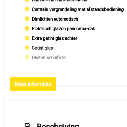
Centrale vergrendeling met afstandsbediening
Dimlichten automatisch
Elektrisch glazen panorama-dak
Extra getint glas achter
Getint glas
Glazen schuifdak
Led verlichting
Lichtmetalen velgen 16"
Meer informatie
Metaalkleur
Metaalkleur parelmoer
Mistlampen voor
Navigatie
Beschrijving
Panoramadak