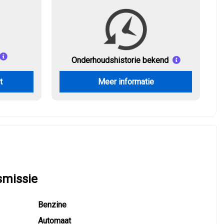
Onderhouds
historie bekend
t
Meer informatie
smissie
Benzine
Automaat