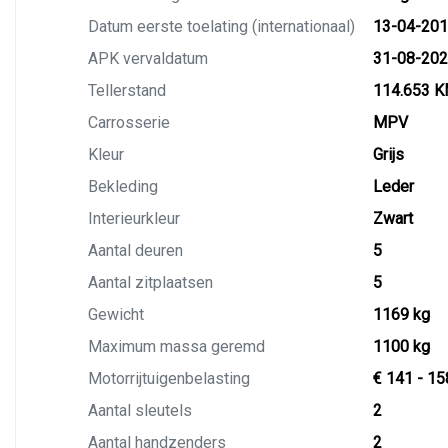
Datum eerste toelating (internationaal)
13-04-20
APK vervaldatum
31-08-20
Tellerstand
114.653 
Carrosserie
MPV
Kleur
Grijs
Bekleding
Leder
Interieurkleur
Zwart
Aantal deuren
5
Aantal zitplaatsen
5
Gewicht
1169 kg
Maximum massa geremd
1100 kg
Motorrijtuigenbelasting
€ 141 - 15
Aantal sleutels
2
Aantal handzenders
2