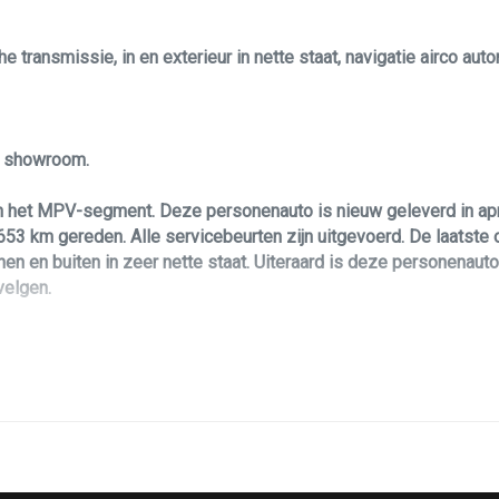
 transmissie, in en exterieur in nette staat, navigatie airco aut
le showroom.
n het MPV-segment. Deze personenauto is nieuw geleverd in apr
53 km gereden. Alle servicebeurten zijn uitgevoerd. De laatste
nnen en buiten in zeer nette staat. Uiteraard is deze personenau
velgen.
oering. Daarbij is hij voorzien van een sterke, maar zuinige benz
sonenauto!? Dan biedt deze Hyundai ix20 u zoveel leuks voorzien
an airco/climate control, elektrisch ramen, achteruitrijcamera, 
tie, stuurwiel bediening, cruise control, automatische transmis
els.