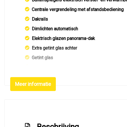
Centrale vergrendeling met afstandsbediening
Dakrails
Dimlichten automatisch
Elektrisch glazen panorama-dak
Extra getint glas achter
Getint glas
Glazen schuifdak
Keyless entry
Meer informatie
Led koplampen
Led verlichting
Lichtmetalen velgen 19"
Metaalkleur
Beschrijving
Navigatie