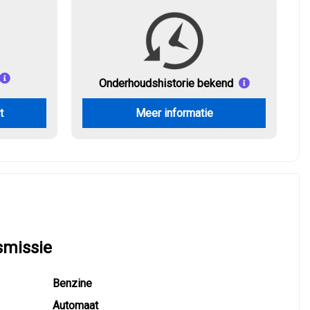
Onderhouds
historie bekend
t
Meer informatie
smissie
Benzine
Automaat