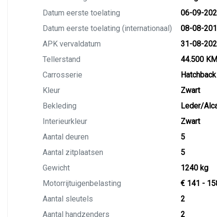
Datum eerste toelating
06-09-20
Datum eerste toelating (internationaal)
08-08-20
APK vervaldatum
31-08-20
Tellerstand
44.500 K
Carrosserie
Hatchback
Kleur
Zwart
Bekleding
Leder/Alca
Interieurkleur
Zwart
Aantal deuren
5
Aantal zitplaatsen
5
Gewicht
1240 kg
Motorrijtuigenbelasting
€ 141 - 15
Aantal sleutels
2
Aantal handzenders
2