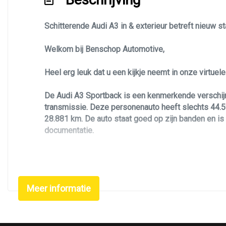
Panoramadak
Schitterende Audi A3 in & exterieur betreft nieuw s
Park distance control
Parkeersensor achter
Welkom bij Benschop Automotive,
Parkeersensor voor
Heel erg leuk dat u een kijkje neemt in onze virtue
Speciale kleur
De Audi A3 Sportback is een kenmerkende verschijn
Sportonderstel
transmissie. Deze personenauto heeft slechts 44.59
Sportvelgen
28.881 km. De auto staat goed op zijn banden en is 
documentatie.
Warmtewerend glas
Deze dealer onderhouden Audi A3 is uitgevoerd in S-
Zoekt u een leuke, betrouwbare, luxe en unieke per
Meer informatie
buiten element voorzien van 19 inch lichtmetalen v
A3 voorzien van panorama schuifdak, airco/climate co
scherm met navigatie en android en apple carplay, Vi
& olufsenen audio voor extra klanken nog veel meer