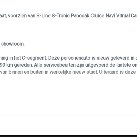
taat, voorzien van S-Line S-Tronic Panodak Cruise Navi Vitrual C
le showroom.
ing in het C-segment. Deze personenauto is nieuw geleverd in 
9 km gereden. Alle servicebeurten zijn uitgevoerd de laatste o
van binnen en buiten in werkelijke nieuw staat. Uiteraard is de
line uitvoering. Daarbij is hij voorzien van 150 pk sterke, maar 
sonenauto!? Dan biedt deze Audi A3 u zoveel leuks voorzien van
elgen. De kleurstelling met zwarte buiten elementen maakt deze A
ntrol, elektrisch ramen voor en achter, parkeersensoren voor en ac
trual cockpit, stuurwiel bediening, automatische transmissie ( S-
! Deze personenauto is voorzien van alle documentatie en heeft