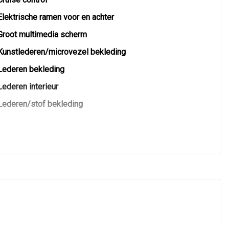
Elektrische ramen voor en achter
Groot multimedia scherm
Kunstlederen/microvezel bekleding
Lederen bekleding
Lederen interieur
Lederen/stof bekleding
Lichtsensor
Microvezel bekleding
Middenarmsteun voor
Sportstoelen
Sportstuur
Stuur leder
Stuur verstelbaar