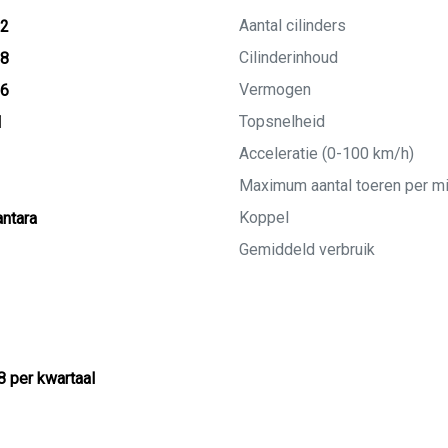
Aantal cilinders
22
Cilinderinhoud
18
Vermogen
26
Topsnelheid
M
Acceleratie (0-100 km/h)
Maximum aantal toeren per m
Koppel
ntara
Gemiddeld verbruik
8 per kwartaal