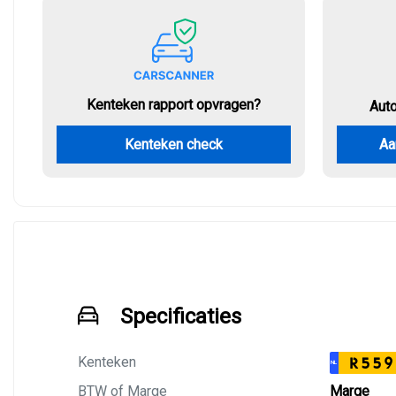
Kenteken rapport opvragen?
Aut
Kenteken check
Aa
Specificaties
Kenteken
R559
NL
BTW of Marge
Marge