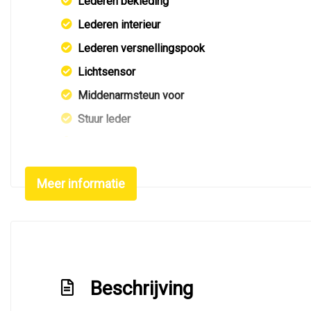
Lederen bekleding
Lederen interieur
Lederen versnellingspook
Lichtsensor
Middenarmsteun voor
Stuur leder
Stuur verstelbaar
Stuurbekrachtiging
Meer informatie
Voorstoelen verwarmd
Beschrijving