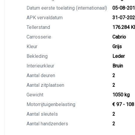
Datum eerste toelating (internationaal)
05-08-20
APK vervaldatum
31-07-20
Tellerstand
176.284 
Carrosserie
Cabrio
Kleur
Grijs
Bekleding
Leder
Interieurkleur
Bruin
Aantal deuren
2
Aantal zitplaatsen
2
Gewicht
1050 kg
Motorrijtuigenbelasting
€ 97 - 108
Aantal sleutels
2
Aantal handzenders
2