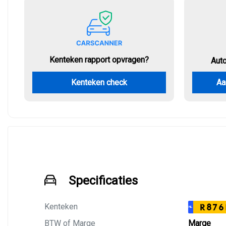
Kenteken rapport opvragen?
Aut
Kenteken check
Aa
Specificaties
Kenteken
R876
NL
BTW of Marge
Marge