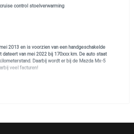
 cruise control stoelverwarming
 mei 2013 en is voorzien van een handgeschakelde
 dateert van mei 2022 bij 170xxx km. De auto staat
o kilometerstand. Daarbij wordt er bij de Mazda Mx-5
rbij veel facturen!
zuinige benzinemotor.
een unieke Meteor gray kleurstelling met 17 inch
er. Verder is de Mazda Mx-5 voorzien van bruine
 stoelverwarming, cabrio dak, cruise control, xenon
alle documentatie en heeft twee sleutels.
n.