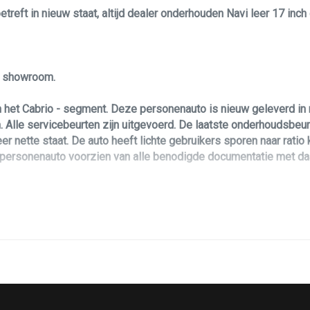
treft in nieuw staat, altijd dealer onderhouden Navi leer 17 inch
le showroom.
 het Cabrio - segment. Deze personenauto is nieuw geleverd in
Alle servicebeurten zijn uitgevoerd. De laatste onderhoudsbeurt
er nette staat. De auto heeft lichte gebruikers sporen naar rati
e personenauto voorzien van alle benodigde documentatie met daa
 uitvoering. Daarbij is hij voorzien van een sterke, maar zeer 
adster? Dan biedt deze Mazda Mx-5 u zoveel leuks voorzien van 
n buiten elementen maakt deze Mazda Mx-5 tot een echte blikvang
e opties zijn als volgt: airco / climate control, elektrisch ramen,
bediening, en nog veel meer! Deze personenauto is voorzien van 
 hebben kunt u ten alle tijden geheel vrijblijvend contact opneme