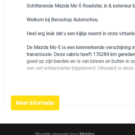
Schitterende Mazda Mx-5 Roadster, in & exterieur be
Welkom bij Benschop Automotive,
Heel erg leuk dat u een kijkje neemt in onze virtue
De Mazda Mx-5 is een kenmerkende verschijning in
transmissie. Deze cabrio heeft 176284 km gereden. 
goed op zijn banden en is van binnen en buiten in ze
een set winterwielen bijgeleverd. Uiteraard is dez
Deze Mazda Mx-5 is uitgevoerd in de speciale Hanabi
Zoekt u een leuke, betrouwbare, luxe en unieke Ro
Meer informatie
lichtmetalen velgen. De kleurstelling met zilvere
kap die matcht met het bruin lederen interieur. Ander
verlichting, groot scherm met navigatie, stuurwiel 
Mocht u na aanleiding van de advertentie nog vragen
Mogelijk gemaakt door
Mobilox