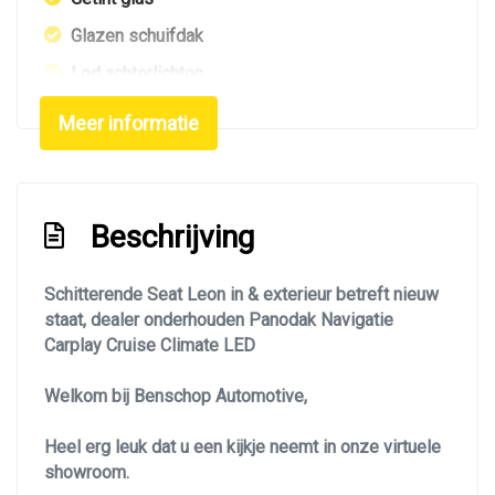
Glazen schuifdak
Led achterlichten
Led dagrijverlichting
Meer informatie
Led koplampen
Led verlichting
Lichtmetalen velgen 18"
Beschrijving
Metaalkleur
Schitterende Seat Leon in & exterieur betreft nieuw
Navigatie
staat, dealer onderhouden Panodak Navigatie
Panoramadak
Carplay Cruise Climate LED
Parkeersensor voor en achter
Welkom bij Benschop Automotive,
Side-skirts
Heel erg leuk dat u een kijkje neemt in onze virtuele
Sportonderstel
showroom.
Sportvelgen