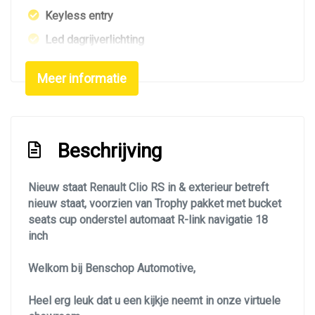
Keyless entry
Led dagrijverlichting
Led verlichting
Meer informatie
Lichtmetalen velgen 18"
Metaalkleur
Navigatie
Beschrijving
Park distance control
Parkeersensor achter
Nieuw staat Renault Clio RS in & exterieur betreft
nieuw staat, voorzien van Trophy pakket met bucket
Speciale kleur
seats cup onderstel automaat R-link navigatie 18
Sportonderstel
inch
Sportvelgen
Welkom bij Benschop Automotive,
Interieur
Heel erg leuk dat u een kijkje neemt in onze virtuele