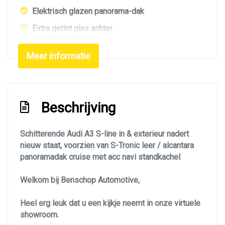
Elektrisch glazen panorama-dak
Extra getint glas achter
Getint glas
Meer informatie
Glazen schuifdak
Keyless entry
Koplampreiniging
Beschrijving
Led koplampen
Led verlichting
Schitterende Audi A3 S-line in & exterieur nadert
nieuw staat, voorzien van S-Tronic leer / alcantara
Lichtmetalen velgen 18"
panoramadak cruise met acc navi standkachel
Metaalkleur
Welkom bij Benschop Automotive,
Mistlampen voor
Navigatie
Heel erg leuk dat u een kijkje neemt in onze virtuele
showroom.
Panoramadak