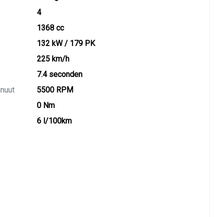
4
1368 cc
132 kW / 179 PK
225 km/h
7.4 seconden
inuut
5500 RPM
0 Nm
6 l/100km