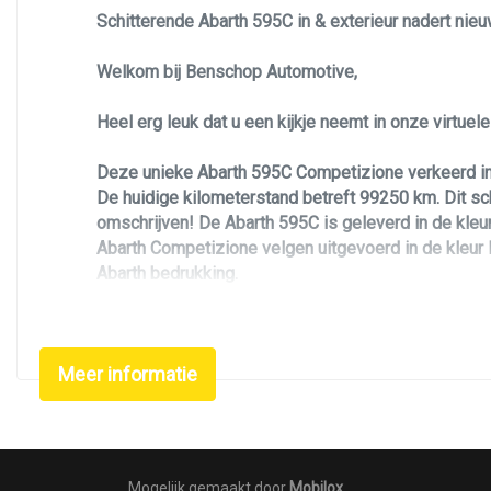
Schitterende Abarth 595C in & exterieur nadert nieuw
Welkom bij Benschop Automotive,
Heel erg leuk dat u een kijkje neemt in onze virtue
Deze unieke Abarth 595C Competizione verkeerd in z
De huidige kilometerstand betreft 99250 km. Dit sch
omschrijven! De Abarth 595C is geleverd in de kleur
Abarth Competizione velgen uitgevoerd in de kleur N
Abarth bedrukking.
De vorige eigenaar heeft de Abarth voorzien van ex
Meer informatie
Om optimaal te kunnen genieten van dit schitterende
gebracht, uitgevoerd bij deze grote onderhoudsbeur
achter, twee banden voor, bougies, olie filter inclus
zowel technisch als optisch in uitmuntende staat, v
Mogelijk gemaakt door
Mobilox