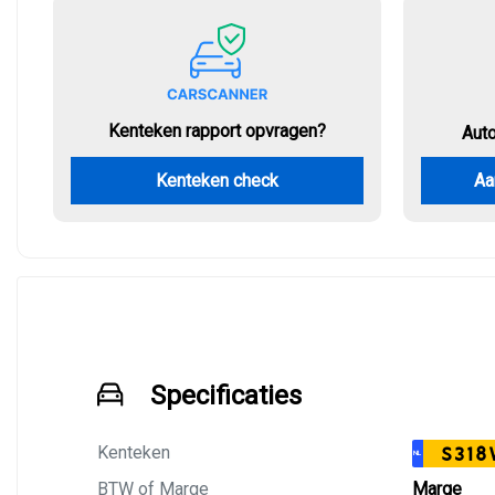
Kenteken rapport opvragen?
Aut
Kenteken check
Aa
Specificaties
Kenteken
S318
NL
BTW of Marge
Marge