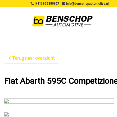
(+31) 652389627
info@benschopautomotive.nl
Terug naar overzicht
Fiat Abarth 595C Competizion