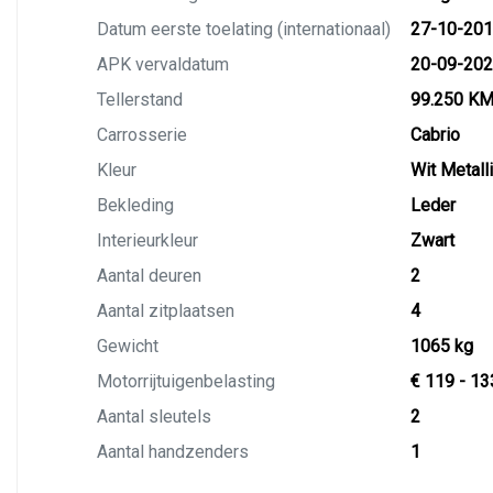
Datum eerste toelating (internationaal)
27-10-20
APK vervaldatum
20-09-20
Tellerstand
99.250 K
Carrosserie
Cabrio
Kleur
Wit Metall
Bekleding
Leder
Interieurkleur
Zwart
Aantal deuren
2
Aantal zitplaatsen
4
Gewicht
1065 kg
Motorrijtuigenbelasting
€ 119 - 13
Aantal sleutels
2
Aantal handzenders
1