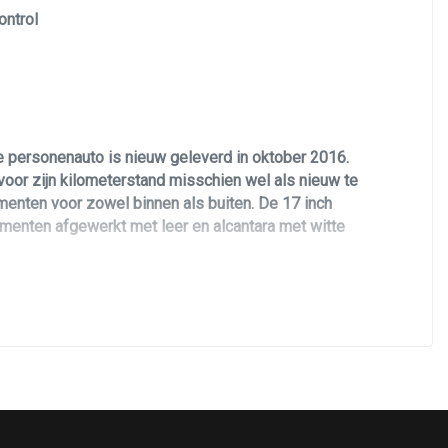
ontrol
e personenauto is nieuw geleverd in oktober 2016.
 voor zijn kilometerstand misschien wel als nieuw te
ementen voor zowel binnen als buiten. De 17 inch
lementen afgewerkt met leer en alcantara met witte
steem, wat voor een extra sportief geluid zorgt.
ie. De auto hebben wij in top conditie terug
e riem, remschijven voor en remschoenen voor en
zien van een fris interieur filter. De auto verkeerd