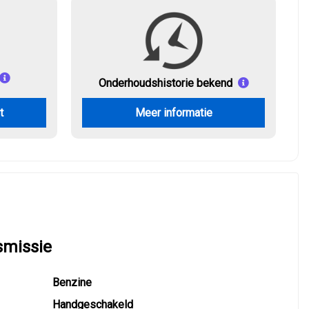
Onderhouds
historie bekend
t
Meer informatie
smissie
Benzine
Handgeschakeld