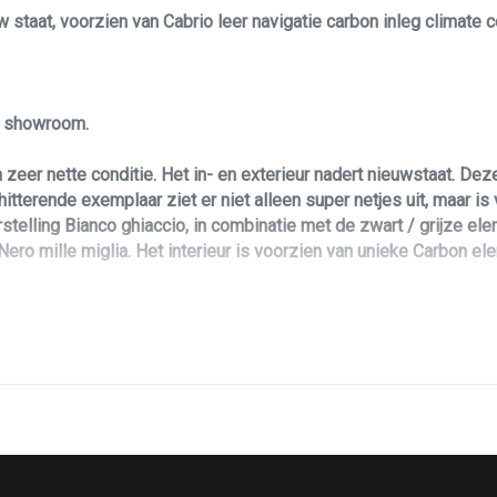
 staat, voorzien van Cabrio leer navigatie carbon inleg climate c
le showroom.
eer nette conditie. Het in- en exterieur nadert nieuwstaat. Dez
itterende exemplaar ziet er niet alleen super netjes uit, maar is
stelling Bianco ghiaccio, in combinatie met de zwart / grijze el
ero mille miglia. Het interieur is voorzien van unieke Carbon e
tra's. De auto is voorzien van een geheel Record Monza uitlaatsy
 exemplaar hebben wij de auto voorzien van grote aflever inspect
t is als volgt: De Abarth 500 is voorzien van Nieuwe Distributi
ief racing perfomance olie 10w50, alle vloeistoffen op peil en voor
oorzien van alle documentatie, beide sleutels zijn aanwezig.