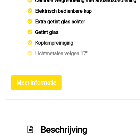
Centrale vergrendeling met afstandsbediening
Elektrisch bedienbare kap
Extra getint glas achter
Getint glas
Koplampreiniging
Lichtmetalen velgen 17"
Mistlampen voor
Park distance control
Meer informatie
Parkeersensor achter
Side-skirts
Sportvelgen
Xenon koplampen
Beschrijving