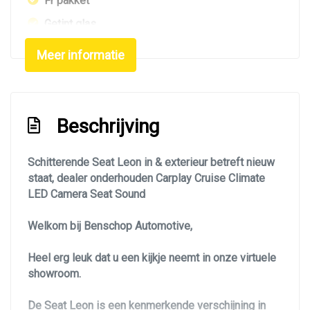
Fr pakket
Getint glas
Led achterlichten
Meer informatie
Led dagrijverlichting
Led koplampen
Led verlichting
Beschrijving
Lichtmetalen velgen 18"
Schitterende Seat Leon in & exterieur betreft nieuw
Park distance control
staat, dealer onderhouden Carplay Cruise Climate
Parkeersensor achter
LED Camera Seat Sound
Parkeersensor voor
Welkom bij Benschop Automotive,
Parkeersensor voor en achter
Heel erg leuk dat u een kijkje neemt in onze virtuele
Sportonderstel
showroom.
Sportvelgen
De Seat Leon is een kenmerkende verschijning in