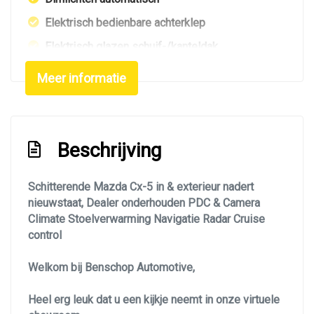
Elektrisch bedienbare achterklep
Elektrisch glazen schuif-/kanteldak
Extra getint glas achter
Meer informatie
Getint glas
Glazen schuifdak
Keyless entry
Beschrijving
Koplampen adaptief
Schitterende Mazda Cx-5 in & exterieur nadert
Koplampreiniging
nieuwstaat, Dealer onderhouden PDC & Camera
Led achterlichten
Climate Stoelverwarming Navigatie Radar Cruise
control
Led dagrijverlichting
Led koplampen
Welkom bij Benschop Automotive,
Led verlichting
Heel erg leuk dat u een kijkje neemt in onze virtuele
Lichtmetalen velgen 19"