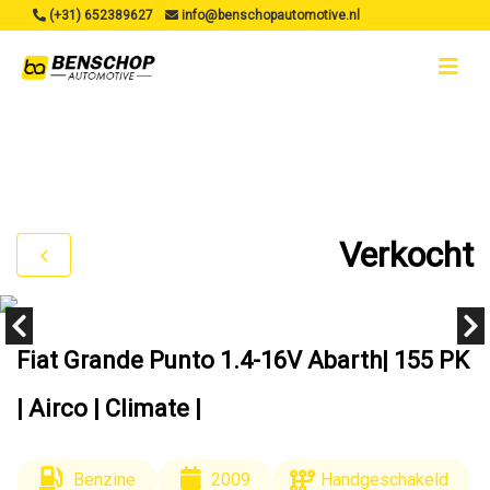
(+31) 652389627
info@benschopautomotive.nl
Verkocht
Fiat Grande Punto 1.4-16V Abarth| 155 PK
| Airco | Climate |
Benzine
2009
Handgeschakeld