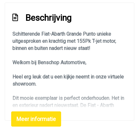
Sportonderstel
Sportvelgen
Beschrijving
Verlaagde carrosserie
Overige
Schitterende Fiat-Abarth Grande Punto unieke
uitgesproken en krachtig met 155Pk T-jet motor,
binnen en buiten nadert nieuw staat!
Anti blokkeer systeem
Anti doorslip regeling
Welkom bij Benschop Automotive,
Bestuurdersairbag
Heel erg leuk dat u een kijkje neemt in onze virtuele
Bluetooth
showroom.
Climate control
Dit mooie exemplaar is perfect onderhouden. Het in
Dubbele airbag
en exterieur nadert nieuwstaat. De Fiat - Abarth
Elektronisch stabiliteits programma
Grande Punto, de sportieve hothatch, is een
Meer informatie
ondergewaarde verschijning in het B-Segment. Deze
Elektronische remkrachtverdeling
personenauto is nieuw geleverd in december 2009.
Esp en asr
De huidige kilometerstand betreft slechts 95816