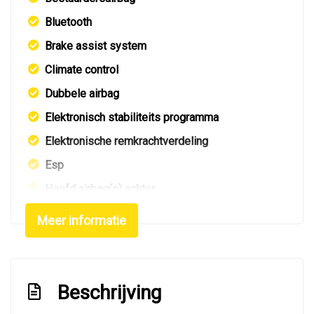
Bluetooth
Brake assist system
Climate control
Dubbele airbag
Elektronisch stabiliteits programma
Elektronische remkrachtverdeling
Esp
Hoofd airbag(s) achter
Hoofd airbag(s) voor
Meer informatie
Hoofd airbag(s) voor en achter
Kruisend verkeer detectie
Lichtmetalen velgen
Beschrijving
Passagiersairbag