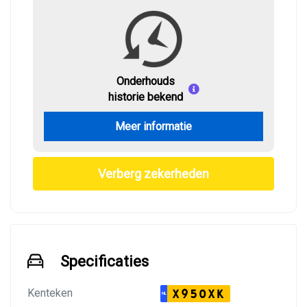
Onderhouds
historie bekend
Meer informatie
Verberg zekerheden
Specificaties
Kenteken
X950XK
NL