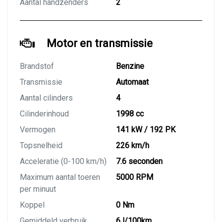
Aantal handzenders
2
Motor en transmissie
Brandstof
Benzine
Transmissie
Automaat
Aantal cilinders
4
Cilinderinhoud
1998 cc
Vermogen
141 kW / 192 PK
Topsnelheid
226 km/h
Acceleratie (0-100 km/h)
7.6 seconden
Maximum aantal toeren
5000 RPM
per minuut
Koppel
0 Nm
Gemiddeld verbruik
6 l/100km