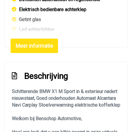
Elektrisch bedienbare achterklep
Getint glas
Led achterlichten
Led dagrijverlichting
Meer informatie
Led koplampen
Led verlichting
Lichtmetalen velgen 19"
Beschrijving
M pakket exterieur
Mistlampen voor
Schitterende BMW X1 M Sport in & exterieur nadert
nieuwstaat, Goed onderhouden Automaat Alcantara
Navigatie
Navi Carplay Stoelverwarming elektrische kofferklep
Park distance control
Welkom bij Benschop Automotive,
Parkeer assistent
Parkeersensor achter