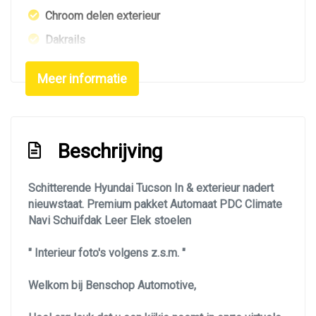
Chroom delen exterieur
Dakrails
Dimlichten automatisch
Meer informatie
Elektrisch bedienbare achterklep
Elektrisch glazen panorama-dak
Extra getint glas achter
Beschrijving
Getint glas
Glazen schuifdak
Schitterende Hyundai Tucson In & exterieur nadert
nieuwstaat. Premium pakket Automaat PDC Climate
Keyless entry
Navi Schuifdak Leer Elek stoelen
Koplampen adaptief
" Interieur foto's volgens z.s.m. "
Led achterlichten
Led dagrijverlichting
Welkom bij Benschop Automotive,
Led koplampen