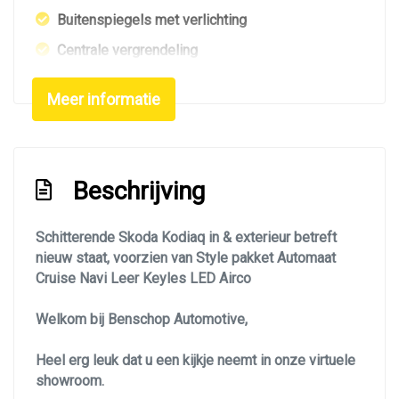
Buitenspiegels met verlichting
Centrale vergrendeling
Centrale vergrendeling met afstandsbediening
Meer informatie
Chroom delen exterieur
Dakrails
Dimlichten automatisch
Beschrijving
Elektrisch bedienbare achterklep
Elektrisch glazen panorama-dak
Schitterende Skoda Kodiaq in & exterieur betreft
nieuw staat, voorzien van Style pakket Automaat
Extra getint glas achter
Cruise Navi Leer Keyles LED Airco
Getint glas
Welkom bij Benschop Automotive,
Glazen schuifdak
Keyless entry
Heel erg leuk dat u een kijkje neemt in onze virtuele
showroom.
Koplampen adaptief