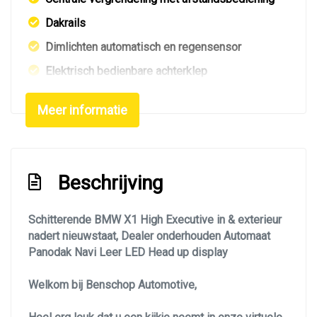
Dakrails
Dimlichten automatisch en regensensor
Elektrisch bedienbare achterklep
Elektrisch glazen panorama-dak
Meer informatie
Getint glas
Glazen schuifdak
Keyless entry
Beschrijving
Led achterlichten
Led dagrijverlichting
Schitterende BMW X1 High Executive in & exterieur
nadert nieuwstaat, Dealer onderhouden Automaat
Led koplampen
Panodak Navi Leer LED Head up display
Led verlichting
Welkom bij Benschop Automotive,
Lichtmetalen velgen 17"
Mistlampen voor