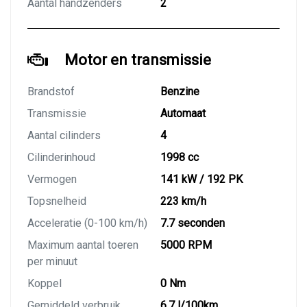
Aantal handzenders
2
Motor en transmissie
Brandstof
Benzine
Transmissie
Automaat
Aantal cilinders
4
Cilinderinhoud
1998 cc
Vermogen
141 kW / 192 PK
Topsnelheid
223 km/h
Acceleratie (0-100 km/h)
7.7 seconden
Maximum aantal toeren
5000 RPM
per minuut
Koppel
0 Nm
Gemiddeld verbruik
6.7 l/100km