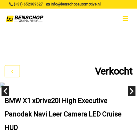
(+31) 652389627
info@benschopautomotive.nl
Verkocht
BMW X1 xDrive20i High Executive
Panodak Navi Leer Camera LED Cruise
HUD