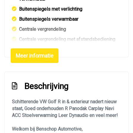
Buitenspiegels met verlichting
Buitenspiegels verwarmbaar
Centrale vergrendeling
Centrale vergrendeling met afstandsbediening
Dakspoiler
Meer informatie
Dimlichten automatisch
Elektrisch glazen panorama-dak
Getint glas
Beschrijving
Glazen schuifdak
Keyless entry
Schitterende VW Golf R in & exterieur nadert nieuw
staat, Goed onderhouden R Panodak Carplay Navi
Kleur wit
ACC Stoelverwarming Leer Dynaudio en veel meer!
Koplampen adaptief
Welkom bij Benschop Automotive,
Koplampreiniging