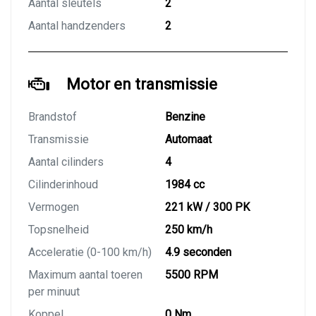
Aantal sleutels
2
Aantal handzenders
2
Motor en transmissie
Brandstof
Benzine
Transmissie
Automaat
Aantal cilinders
4
Cilinderinhoud
1984 cc
Vermogen
221 kW / 300 PK
Topsnelheid
250 km/h
Acceleratie (0-100 km/h)
4.9 seconden
Maximum aantal toeren
5500 RPM
per minuut
Koppel
0 Nm