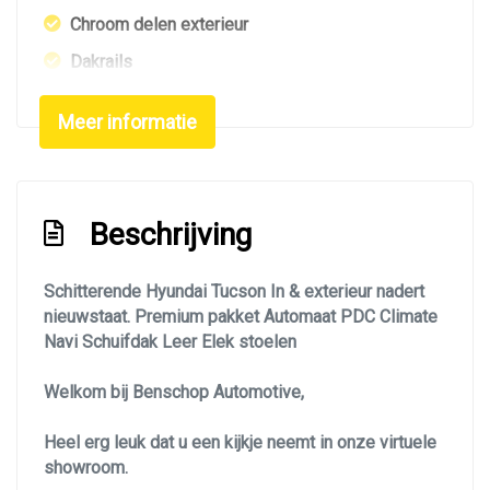
Chroom delen exterieur
Dakrails
Dimlichten automatisch
Meer informatie
Elektrisch bedienbare achterklep
Extra getint glas achter
Getint glas
Beschrijving
Glazen schuifdak
Keyless entry
Schitterende Hyundai Tucson In & exterieur nadert
nieuwstaat. Premium pakket Automaat PDC Climate
Koplampen adaptief
Navi Schuifdak Leer Elek stoelen
Led achterlichten
Welkom bij Benschop Automotive,
Led dagrijverlichting
Led koplampen
Heel erg leuk dat u een kijkje neemt in onze virtuele
showroom.
Led verlichting