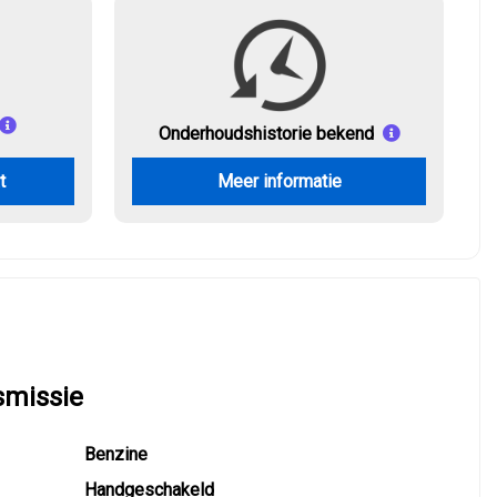
Onderhouds
historie bekend
t
Meer informatie
smissie
Benzine
Handgeschakeld