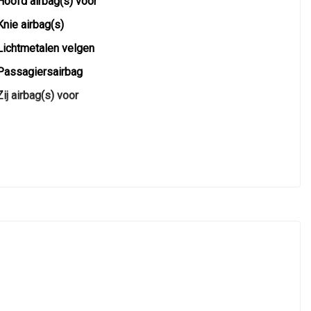
Hoofd airbag(s) voor
Knie airbag(s)
Lichtmetalen velgen
Passagiersairbag
Zij airbag(s) voor