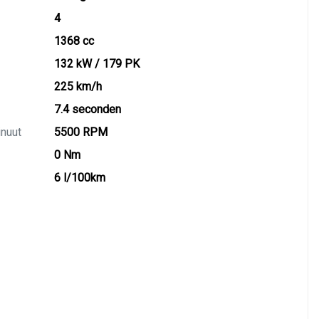
4
1368 cc
132 kW / 179 PK
225 km/h
7.4 seconden
inuut
5500 RPM
0 Nm
6 l/100km