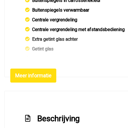
Buitenspiegels in carrosseriekleur
Buitenspiegels verwarmbaar
Centrale vergrendeling
Centrale vergrendeling met afstandsbediening
Extra getint glas achter
Getint glas
Koplampreiniging
Led verlichting
Meer informatie
Lichtmetalen velgen 17"
Metaalkleur
Mistlampen voor
Parkeersensor achter
Beschrijving
Side-skirts
Sportvelgen