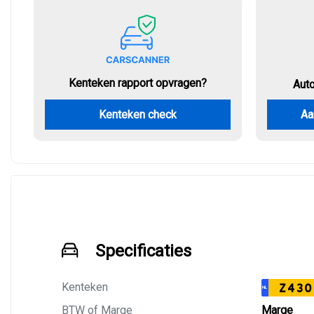
Kenteken rapport opvragen?
Aut
Kenteken check
Aa
Specificaties
Kenteken
Z430
NL
BTW of Marge
Marge