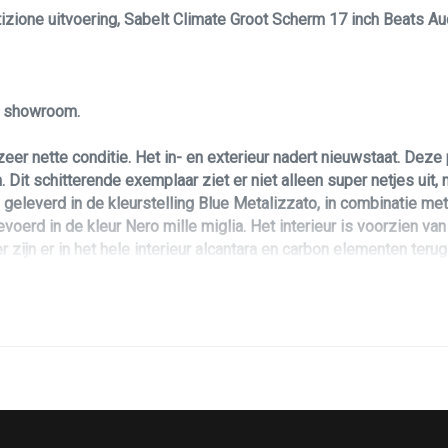
izione uitvoering, Sabelt Climate Groot Scherm 17 inch Beats Au
le showroom.
er nette conditie. Het in- en exterieur nadert nieuwstaat. Dez
Dit schitterende exemplaar ziet er niet alleen super netjes uit, 
geleverd in de kleurstelling Blue Metalizzato, in combinatie me
voerd in de kleur Nero mille miglia. Het interieur is voorzien v
 zijn er in het hele interieur alcantara en carbon elementen terug
 exemplaar hebben wij de auto voorzien van grote aflever inspect
is als volgt: De Abarth 500 is voorzien van Nieuwe Distributie rie
voorzien van een fris interieur filter. De auto verkeerd zowel te
.
hebben, kunt u ten alle tijden geheel vrijblijvend contact opnem