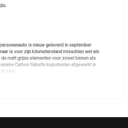
dio
e personenauto is nieuw geleverd in september
maar is voor zijn kilometerstand misschien wel als
t de matt grijze elementen voor zowel binnen als
an unieke Carbon Sabelts kuipstoelen afgewerkt in
 te zien.
ie. De auto hebben wij in top conditie terug
m, olie wissel met olie filter inclusief racing
chnisch als optisch in uitmuntende staat, voorzien
en.