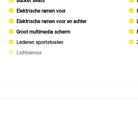
Bucket seats
Elektrische ramen voor
Elektrische ramen voor en achter
Groot multimedia scherm
Lederen sportstoelen
Lichtsensor
Sabelts stoelen
Sportstoelen
Stuur leder
Stuur verstelbaar
Stuurbekrachtiging