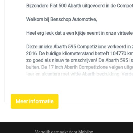
Bijzondere Fiat 500 Abarth uitgevoerd in de Compet
Xenon koplampen
Welkom bij Benschop Automotive,
Heel erg leuk dat u een kijkje neemt in onze virtue
Deze unieke Abarth 595 Competizione verkeerd in ze
2016. De huidige kilometerstand betreft 104770 km. 
zo goed als nieuw te omschrijven! De Abarth 595 is 
buiten. De 17 inch Abarth Competizione velgen uitge
leer en alcantara met witte Abarth bedrukking. Verder
Om optimaal te kunnen genieten van dit schitterende
gebracht, uitgevoerd bij deze grote onderhoudsbeurt 
Meer informatie
perfomance olie 10w50, alle vloeistoffen op peil en 
van alle documentatie, beide sleutels zijn aanwezig
Mocht u na aanleiding van de advertentie nog vragen 
Mogelijk gemaakt door
Mobilox