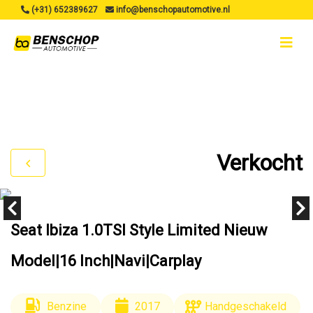
(+31) 652389627
info@benschopautomotive.nl
Verkocht
Seat Ibiza 1.0TSI Style Limited Nieuw
Model|16 Inch|Navi|Carplay
Benzine
2017
Handgeschakeld