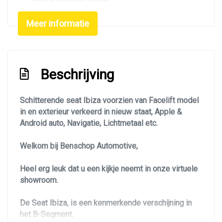
Hoofd airbag(s) achter
Hoofd airbag(s) voor
Meer informatie
Led mistlampen
Lichtmetalen velgen
Passagiersairbag
Beschrijving
Sportstuur leder
Schitterende seat Ibiza voorzien van Facelift model
Vervolgbotsing preventie
in en exterieur verkeerd in nieuw staat, Apple &
Voorstoelen verwarmd
Android auto, Navigatie, Lichtmetaal etc.
Zij airbag(s) voor
Welkom bij Benschop Automotive,
Interieur
Heel erg leuk dat u een kijkje neemt in onze virtuele
Achterbank in delen neerklapbaar
showroom.
Airco
De Seat Ibiza, is een kenmerkende verschijning in
Airco automatisch
het B-Segment.