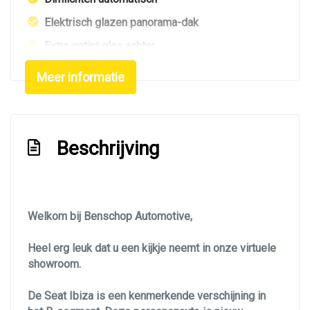
Elektrisch glazen panorama-dak
Extra getint glas achter
Fr pakket
Meer informatie
Getint glas
Keyless entry
Kleur wit
Beschrijving
Led achterlichten
Led dagrijverlichting
Led koplampen
Welkom bij Benschop Automotive,
Led verlichting
Heel erg leuk dat u een kijkje neemt in onze virtuele
Lichtmetalen velgen 18"
showroom.
Mistlampen voor
De Seat Ibiza is een kenmerkende verschijning in
Navigatie