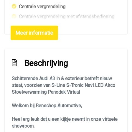
Centrale vergrendeling
Centrale vergrendeling met afstandsbediening
Dimlichten automatisch
Meer informatie
Elektrisch glazen panorama-dak
Extra getint glas achter
Getint glas
Beschrijving
Glazen schuifdak
Koplampreiniging
Schitterende Audi A3 in & exterieur betreft nieuw
staat, voorzien van S-Line S-Tronic Navi LED Airco
Led koplampen
Stoelverwarming Panodak Virtual
Led verlichting
Welkom bij Benschop Automotive,
Lichtmetalen velgen 18"
Metaalkleur
Heel erg leuk dat u een kijkje neemt in onze virtuele
showroom.
Mistlampen voor