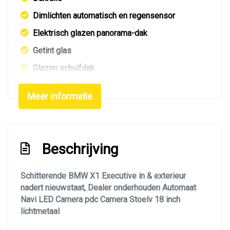
Dimlichten automatisch en regensensor
Elektrisch glazen panorama-dak
Getint glas
Glazen schuifdak
Kleur wit
Meer informatie
Koplampreiniging
Led achterlichten
Led dagrijverlichting
Beschrijving
Led koplampen
Led verlichting
Schitterende BMW X1 Executive in & exterieur
nadert nieuwstaat, Dealer onderhouden Automaat
Lichtmetalen velgen 18"
Navi LED Camera pdc Camera Stoelv 18 inch
Metaalkleur
lichtmetaal
Mistlampen voor