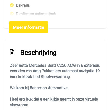
Dakrails
Dimlichten automatisch
Elektrisch bedienbare achterklep
Meer informatie
Getint glas
Koplampen adaptief
Led achterlichten
Beschrijving
Led dagrijverlichting
Led koplampen
Zeer nette Mercedes Benz C250 AMG in & exterieur,
voorzien van Amg Pakket leer automaat navigatie 19
Led koplampen adaptief
inch trekhaak Led Stoelverwarming
Led verlichting
Welkom bij Benschop Automotive,
Lichtmetalen velgen 19"
Navigatie
Heel erg leuk dat u een kijkje neemt in onze virtuele
showroom.
Park distance control