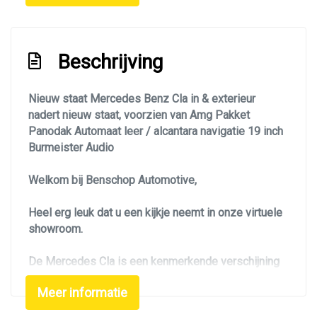
Glazen schuifdak
Keyless entry
Led achterlichten
Beschrijving
Led dagrijverlichting
Nieuw staat Mercedes Benz Cla in & exterieur
Led koplampen
nadert nieuw staat, voorzien van Amg Pakket
Led verlichting
Panodak Automaat leer / alcantara navigatie 19 inch
Burmeister Audio
Lichtmetalen velgen 5-spaaks 18"
Metaalkleur
Welkom bij Benschop Automotive,
Navigatie
Heel erg leuk dat u een kijkje neemt in onze virtuele
Panoramadak
showroom.
Park distance control
De Mercedes Cla is een kenmerkende verschijning
Parkeer assistent
in het C-segment. Deze personenauto is nieuw in
Meer informatie
mei 2019 en is voorzien van een automatische
Parkeersensor achter
transmissie. Deze personenauto heeft slechts