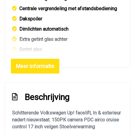
Centrale vergrendeling met afstandsbediening
Dakspoiler
Dimlichten automatisch
Extra getint glas achter
Getint glas
Led dagrijverlichting
Meer informatie
Led verlichting
Lichtmetalen velgen 17"
Metaalkleur
Beschrijving
Mistlampen voor adaptief
Navigatie
Schitterende Volkswagen Up! facelift, In & exterieur
nadert nieuwstaat. 150PK camera PDC airco cruise
Park distance control
control 17 inch velgen Stoelverwarming
Parkeersensor achter