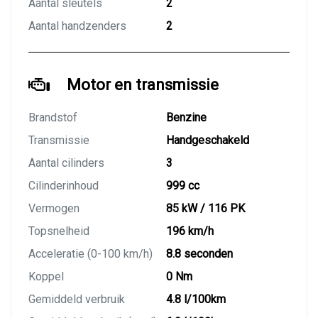
Aantal sleutels
2
Aantal handzenders
2
Motor en transmissie
Brandstof
Benzine
Transmissie
Handgeschakeld
Aantal cilinders
3
Cilinderinhoud
999 cc
Vermogen
85 kW / 116 PK
Topsnelheid
196 km/h
Acceleratie (0-100 km/h)
8.8 seconden
Koppel
0 Nm
Gemiddeld verbruik
4.8 l/100km