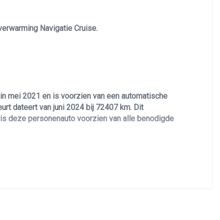
Lichtmetalen velgen
verwarming Navigatie Cruise.
Multimedia scherm standaard
Passagiersairbag
Rijstrooksensor met correctie
Rondomzicht camera
in mei 2021 en is voorzien van een automatische
Schakelpaddles
rt dateert van juni 2024 bij 72407 km. Dit
Stuurwiel verwarmd
d is deze personenauto voorzien van alle benodigde
Voorstoelen verwarmd
Zij airbag(s) voor
 zeer zuinige benzinemotor.
voorzien van een unieke Jet Black Metallic
eren interieur met elektrische stoelen met
 verlichting, groot scherm met navigatie en android