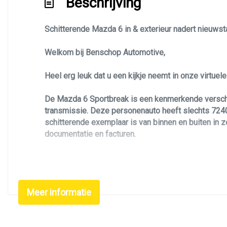
Beschrijving
Led koplampen
Schitterende Mazda 6 in & exterieur nadert nieuws
Led verlichting
Lichtmetalen velgen 19"
Welkom bij Benschop Automotive,
Metaal-/micakleur
Heel erg leuk dat u een kijkje neemt in onze virtue
Metaalkleur
De Mazda 6 Sportbreak is een kenmerkende verschij
Navigatie
transmissie. Deze personenauto heeft slechts 72407 
Panoramadak
schitterende exemplaar is van binnen en buiten in 
documentatie en facturen.
Park distance control
Parkeersensor achter
Deze Mazda 6 Sportbreak is uitgevoerd in de Luxury 
Parkeersensor voor
Zoekt u een leuke, betrouwbare, luxe en unieke pe
Radar cruise control (acc)
Meer informatie
kleurstelling met 19 inch lichtmetalen velgen. Wat 
Verder is de Mazda 6 Sportbreak voorzien van schuif
Sportvelgen
geheugen functie, stoelverwarming, pdc voor en acht
Trekhaak