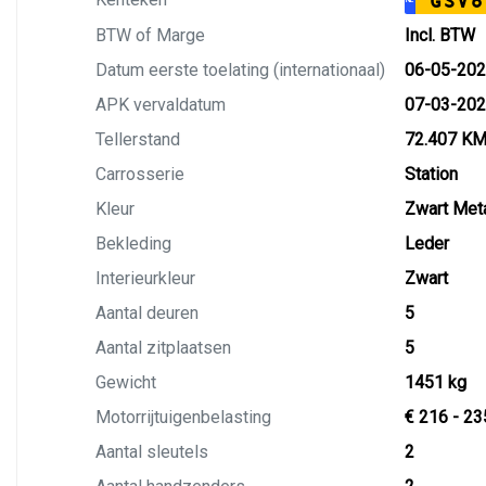
GSV6
BTW of Marge
Incl. BTW
Datum eerste toelating (internationaal)
06-05-20
APK vervaldatum
07-03-20
Tellerstand
72.407 K
Carrosserie
Station
Kleur
Zwart Meta
Bekleding
Leder
Interieurkleur
Zwart
Aantal deuren
5
Aantal zitplaatsen
5
Gewicht
1451 kg
Motorrijtuigenbelasting
€ 216 - 23
Aantal sleutels
2