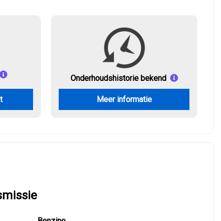
Onderhouds
historie bekend
t
Meer informatie
smissie
Benzine