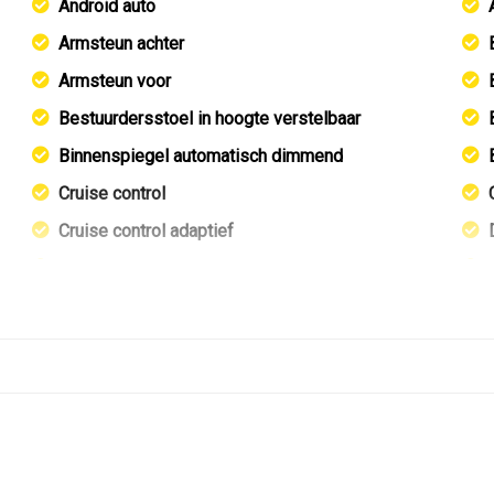
Android auto
Armsteun achter
Armsteun voor
Bestuurdersstoel in hoogte verstelbaar
Binnenspiegel automatisch dimmend
Cruise control
Cruise control adaptief
Elektrisch verstelb. bestuurdersstoel met geheugen
Elektrisch verstelbare passagiersstoel
Elektrische ramen achter
Elektrische ramen voor
Elektrische ramen voor en achter
Groot multimedia scherm
Lederen bekleding