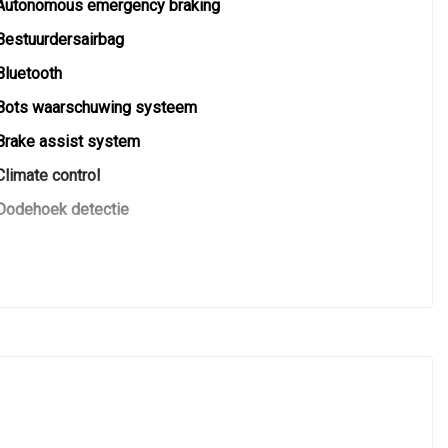
Autonomous emergency braking
Bestuurdersairbag
Bluetooth
Bots waarschuwing systeem
Brake assist system
Climate control
Dodehoek detectie
Elektronisch stabiliteits programma
Elektronische remkrachtverdeling
Hoofd airbag(s) achter
Hoofd airbag(s) voor
Keyless
Keyless start
Led mistlampen