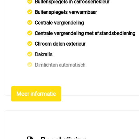
Buitenspiegels in carrosseriekleur
Buitenspiegels verwarmbaar
Centrale vergrendeling
Centrale vergrendeling met afstandsbediening
Chroom delen exterieur
Dakrails
Dimlichten automatisch
Extra getint glas achter
Getint glas
Meer informatie
Glazen schuifdak
Keyless entry
Koplampreiniging
Led achterlichten
Led dagrijverlichting