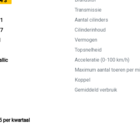
4S
Transmissie
Aantal cilinders
21
Cilinderinhoud
27
Vermogen
M
Topsnelheid
Acceleratie (0-100 km/h)
llic
Maximum aantal toeren per m
Koppel
Gemiddeld verbruik
5 per kwartaal