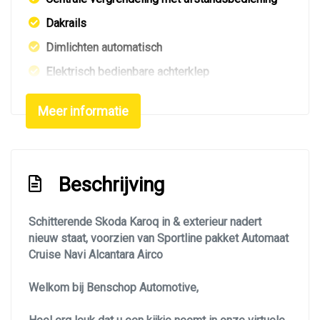
Dakrails
Dimlichten automatisch
Elektrisch bedienbare achterklep
Elektrisch glazen panorama-dak
Meer informatie
Extra getint glas achter
Getint glas
Glazen schuifdak
Beschrijving
Keyless entry
Koplampen adaptief
Schitterende Skoda Karoq in & exterieur nadert
nieuw staat, voorzien van Sportline pakket Automaat
Koplampreiniging
Cruise Navi Alcantara Airco
Led achterlichten
Welkom bij Benschop Automotive,
Led dagrijverlichting
Led koplampen