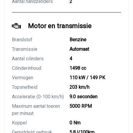
Aantal handzenders
2
Motor en transmissie
Brandstof
Benzine
Transmissie
Automaat
Aantal cilinders
4
Cilinderinhoud
1498 cc
Vermogen
110 kW / 149 PK
Topsnelheid
203 km/h
Acceleratie (0-100 km/h)
9.0 seconden
Maximum aantal toeren
5000 RPM
per minuut
Koppel
0 Nm
Gemiddeld verbruik
5.8 l/100km