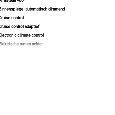
Armsteun voor
Binnenspiegel automatisch dimmend
Cruise control
Cruise control adaptief
Electronic climate control
Elektrische ramen achter
Elektrische ramen voor
Elektrische ramen voor en achter
Groot multimedia scherm
Kunstlederen/microvezel bekleding
Lederen/stof bekleding
Lichtsensor
Middenarmsteun voor
S-line interieur