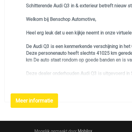
Schitterende Audi Q3 in & exterieur betreft nieuw s
Metaalkleur
Navigatie
Welkom bij Benschop Automotive,
Park distance control
Heel erg leuk dat u een kijkje neemt in onze virtue
Parkeer assistent
De Audi Q3 is een kenmerkende verschijning in het
Parkeersensor achter
Deze personenauto heeft slechts 41025 km gereden. 
Parkeersensor voor
km De auto staat rondom op goede banden en is van 
S-line exterieur
Deze dealer onderhouden Audi Q3 is uitgevoerd in S-
Sportvelgen
Zoekt u een leuke, betrouwbare, luxe en unieke pe
Trekhaak
buiten element voorzien van 19 inch quattro lichtme
Trekhaak
Meer informatie
de Audi Q3 voorzien van: schuifkantel / panoramadak
functie, full Led Matrix verlichting, groot scherm me
Trekhaak elektrisch bedienbaar
interieur en exterieur, stoelverwarming, en nog vee
Warmtewerend glas
Mocht u na aanleiding van de advertentie nog vragen
Mogelijk gemaakt door
Mobilox