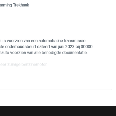
warming Trekhaak
Sportstoelen
Sportstuur
Stuur leder
Stuur verstelbaar
n is voorzien van een automatische transmissie.
Stuurbekrachtiging
ste onderhoudsbeurt dateert van juni 2023 bij 30000
Voorstoelen in hoogte verstelbaar
enauto voorzien van alle benodigde documentatie.
Voorstoelen verwarmd
 zeer zuinige benzinemotor.
n Daytona Grey kleurstelling met hoogglans zwarte
t deze Audi Q3 tot een echte blikvanger. Verder is
rsensoren voor & achter, cruise control met ACC
uurwiel bediening, automatische transmissie, S-line
heeft twee sleutels.
n.