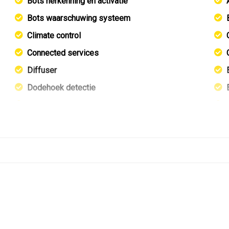
Bots herkenning en activatie
Bots waarschuwing systeem
Climate control
Connected services
Diffuser
Dodehoek detectie
Elektronisch stabiliteits programma
Full-led koplampen
Geluidsisolerend glas
Hemelbekleding donker
Hoofd airbag(s) achter
Hoofd airbag(s) voor
Keyless
Keyless entry/start