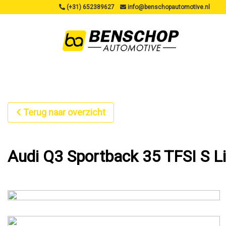
(+31) 652389627
info@benschopautomotive.nl
Terug naar overzicht
Audi Q3 Sportback 35 TFSI S L