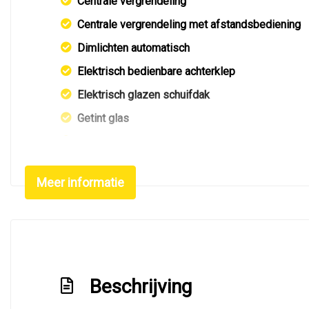
Centrale vergrendeling
Centrale vergrendeling met afstandsbediening
Dimlichten automatisch
Elektrisch bedienbare achterklep
Elektrisch glazen schuifdak
Getint glas
Glazen schuifdak
Keyless entry
Meer informatie
Koplampen adaptief
Led achterlichten
Led dagrijverlichting
Led koplampen
Beschrijving
Led verlichting
Lichtmetalen velgen multi-spaaks 19"