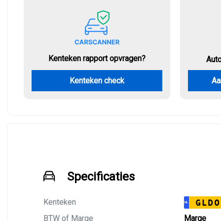
Kenteken rapport opvragen?
Aut
Kenteken check
Aa
Specificaties
Kenteken
GLD0
NL
BTW of Marge
Marge