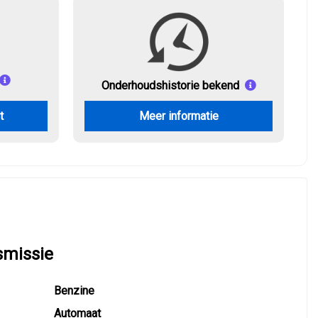
Onderhouds
historie bekend
t
Meer informatie
smissie
Benzine
Automaat