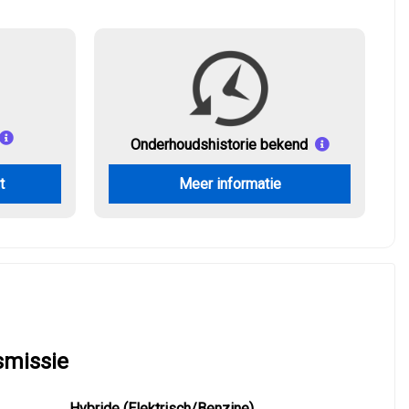
Onderhouds
historie bekend
t
Meer informatie
smissie
Hybride (Elektrisch/Benzine)