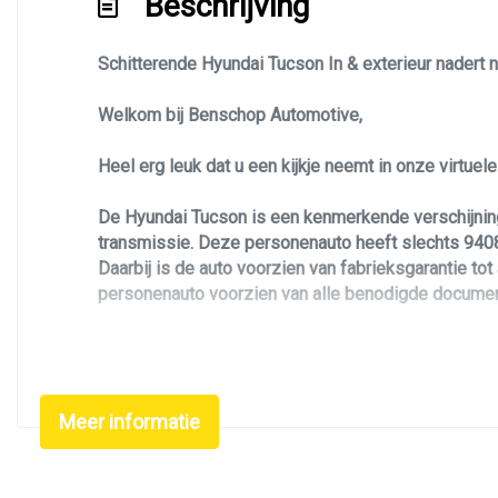
Beschrijving
Keyless start
Schitterende Hyundai Tucson In & exterieur nadert
Kleur grijs
Kruisend verkeer detectie
Welkom bij Benschop Automotive,
Lichtmetalen velgen
Heel erg leuk dat u een kijkje neemt in onze virtue
Oplaadmogelijkheid
De Hyundai Tucson is een kenmerkende verschijning
Passagiersairbag
transmissie. Deze personenauto heeft slechts 9408
Rijstrooksensor met correctie
Daarbij is de auto voorzien van fabrieksgarantie tot
personenauto voorzien van alle benodigde documen
Rondomzicht camera
Schakelpaddles
Deze Hyundai Tucson is uitgevoerd in de N-line uitv
gecombineerd 265pk maar zorgt ook nog eens voor e
Stuurwiel verwarmd
Uitstap waarschuwing
Meer informatie
Zoekt u een leuke betrouwbare en luxe / unieke per
Dit N-line pakket maakt deze Hyundai Tucson tot een
Vervolgbotsing preventie
stoelkoeling, airco / climate control, elektrisch ra
Volledig digitaal instrumentenpaneel