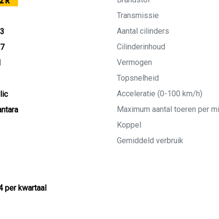
2R
Transmissie
Aantal cilinders
23
Cilinderinhoud
27
Vermogen
M
Topsnelheid
Acceleratie (0-100 km/h)
lic
Maximum aantal toeren per m
ntara
Koppel
Gemiddeld verbruik
4 per kwartaal