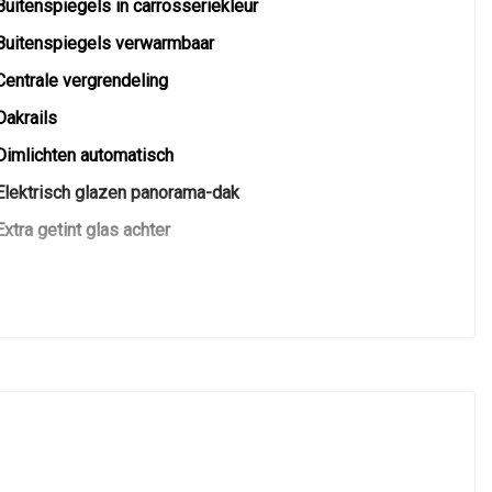
Buitenspiegels in carrosseriekleur
Buitenspiegels verwarmbaar
Centrale vergrendeling
Dakrails
Dimlichten automatisch
Elektrisch glazen panorama-dak
Extra getint glas achter
Getint glas
Glazen schuifdak
Keyless entry
Koplampen adaptief
Led achterlichten
Led dagrijverlichting
Led koplampen