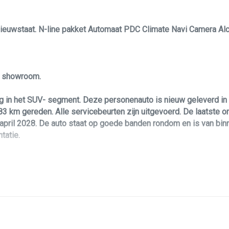
Lendesteun(en) verstelbaar
 nieuwstaat. N-line pakket Automaat PDC Climate Navi Camera Alc
Lichtsensor
Microvezel bekleding
Middenarmsteun voor
le showroom.
Passagiersstoel in hoogte verstelbaar
 in het SUV- segment. Deze personenauto is nieuw geleverd in 
Stoel ventilatie voor
3 km gereden. Alle servicebeurten zijn uitgevoerd. De laatste 
Stuur leder
 april 2028. De auto staat op goede banden rondom en is van binn
tatie.
Stuur verstelbaar
Stuur verwarmd
oering. Daarbij is hij voorzien van een sterke, maar zeer zuinige
en zuinig brandstof verbruik.
Stuurbekrachtiging
Voorstoelen stoelkoeling
sonenauto? Dan biedt deze Hyundai Tucson u zoveel leuks voorzi
 echte blikvanger! Verder is de Tucson voorzien van half lederen
Voorstoelen verwarmd
men, automatische transmissie, PDC voor en achter, radar cruise co