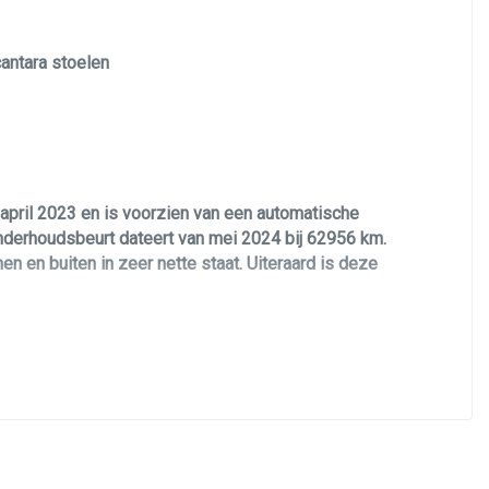
Led verlichting
antara stoelen
Lichtmetalen velgen 19"
Navigatie
Panoramadak
Park distance control
april 2023 en is voorzien van een automatische
Parkeersensor achter
onderhoudsbeurt dateert van mei 2024 bij 62956 km.
Parkeersensor voor
en en buiten in zeer nette staat. Uiteraard is deze
Radar cruise control (acc)
Sportvelgen
 Plug in Hybride combinatie deze levert
Zonnescherm zijruiten
en van N-line pakket: 19 inch lichtmetalen velgen.
 / alcantara interieur, stoelverwarming en
ntrol, full LED verlichting, groot scherm met