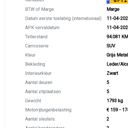
GPT2
BTW of Marge
Marge
Datum eerste toelating (internationaal)
11-04-20
APK vervaldatum
11-04-20
Tellerstand
94.081 K
Carrosserie
SUV
Kleur
Grijs Metal
Bekleding
Leder/Alca
Interieurkleur
Zwart
Aantal deuren
5
Aantal zitplaatsen
5
Gewicht
1793 kg
Motorrijtuigenbelasting
€ 159 - 17
Aantal sleutels
2