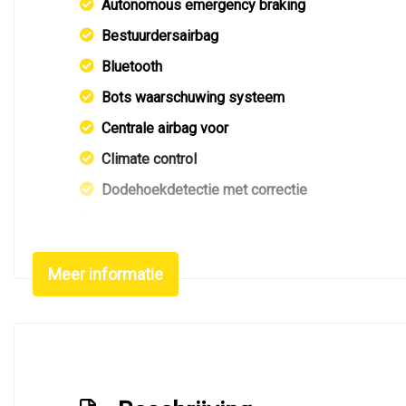
Autonomous emergency braking
Bestuurdersairbag
Bluetooth
Bots waarschuwing systeem
Centrale airbag voor
Climate control
Dodehoekdetectie met correctie
Draadloze telefoonlader
Elektrisch bedienbare achterklep met sensorstu
Meer informatie
Elektronisch stabiliteits programma
Hemelbekleding donker
Hoofd airbag(s) achter
Hoofd airbag(s) voor
Keyless