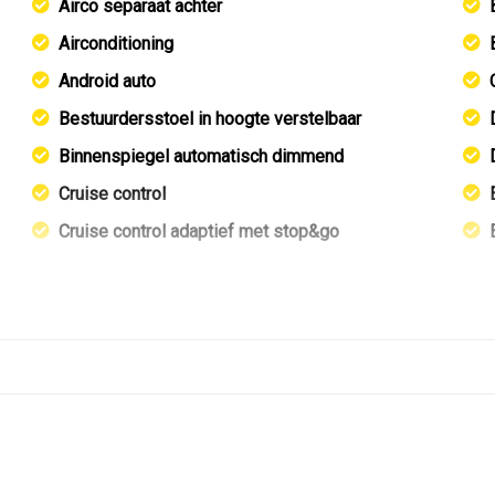
Airco separaat achter
Airconditioning
Android auto
Bestuurdersstoel in hoogte verstelbaar
Binnenspiegel automatisch dimmend
Cruise control
Cruise control adaptief met stop&go
Elektrisch verstelbare bestuurdersstoel
ring
Elektrisch verstelbare passagiersstoel
Elektrische ramen achter
Elektrische ramen voor
Elektrische ramen voor en achter
Groot multimedia scherm
Kunstlederen/microvezel bekleding