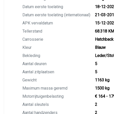
Datum eerste toelating
18-12-20
Datum eerste toelating (internationaal)
21-03-20
APK vervaldatum
15-12-20
Tellerstand
68.318 K
Carrosserie
Hatchback
Kleur
Blauw
Bekleding
Leder/Sto
Aantal deuren
5
Aantal zitplaatsen
5
Gewicht
1163 kg
Maximum massa geremd
1500 kg
Motorrijtuigenbelasting
€ 164 - 17
Aantal sleutels
2
Aantal handzenders
2