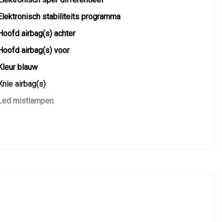
Elektronisch stabiliteits programma
Hoofd airbag(s) achter
Hoofd airbag(s) voor
Kleur blauw
Knie airbag(s)
Led mistlampen
Lichtmetalen velgen
Passagiersairbag
Schakelpaddles
Vervolgbotsing preventie
Voorstoelen verwarmd
Zij airbag(s) achter
Zij airbag(s) voor