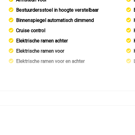
Bestuurdersstoel in hoogte verstelbaar
Binnenspiegel automatisch dimmend
Cruise control
Elektrische ramen achter
Elektrische ramen voor
Elektrische ramen voor en achter
Groot multimedia scherm
Lederen versnellingspook
Lichtsensor
Middenarmsteun voor
Passagiersstoel in hoogte verstelbaar
Sportstoelen
Sportstuur