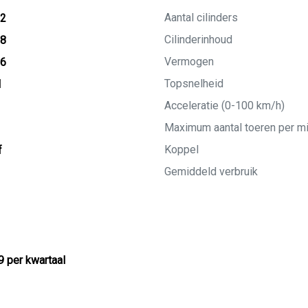
Aantal cilinders
22
Cilinderinhoud
18
Vermogen
26
Topsnelheid
M
Acceleratie (0-100 km/h)
Maximum aantal toeren per m
Koppel
f
Gemiddeld verbruik
9 per kwartaal