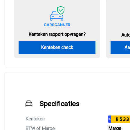
Kenteken rapport opvragen?
Aut
Kenteken check
Aa
Specificaties
Kenteken
R533
NL
BTW of Marge
Marge