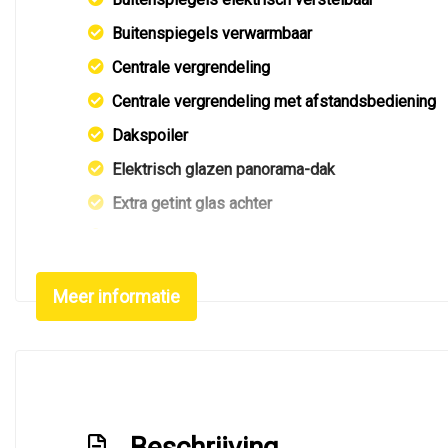
Buitenspiegels verwarmbaar
Centrale vergrendeling
Centrale vergrendeling met afstandsbediening
Dakspoiler
Elektrisch glazen panorama-dak
Extra getint glas achter
Fr pakket
Getint glas
Meer informatie
Glazen schuifdak
Koplampreiniging
Koplampreiniging
Led achterlichten
Beschrijving
Led dagrijverlichting