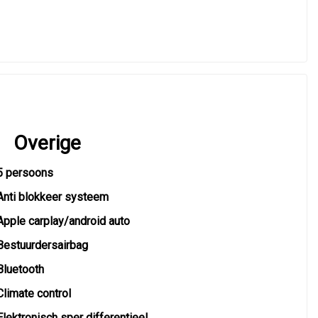
Overige
5 persoons
Anti blokkeer systeem
Apple carplay/android auto
Bestuurdersairbag
Bluetooth
Climate control
Elektronisch sper differentieel