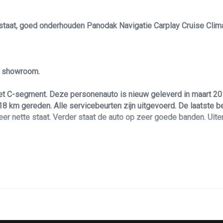
Stuur leder
w staat, goed onderhouden Panodak Navigatie Carplay Cruise Cli
Stuurbekrachtiging
Stuurbekrachtiging snelheidsafhankelijk
Voorstoelen verwarmd
le showroom.
et C-segment. Deze personenauto is nieuw geleverd in maart 20
 km gereden. Alle servicebeurten zijn uitgevoerd. De laatste b
eer nette staat. Verder staat de auto op zeer goede banden. Uit
aarbij is hij voorzien van een sterke, maar zeer zuinige benzinem
sonenauto!? Dan biedt deze Seat Leon u zoveel leuks voorzien v
uiten elementen maakt deze Seat Leon tot een echte blikvanger. 
men, bluetooth koppeling, cruise control, full LED verlichting, gr
velgen, stoelverwarming, parkeersensoren voor en achter met ach
heeft twee sleutels.