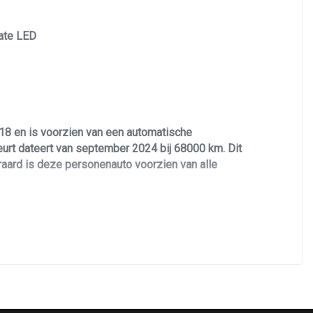
mate LED
18 en is voorzien van een automatische
eurt dateert van september 2024 bij 68000 km. Dit
eraard is deze personenauto voorzien van alle
otor.
an het FR pakket, Het FR pakket geeft dat extra
Verder is de Seat Leon voorzien van panoramadak,
oot scherm voor Navigatie en audio, android en apple
teruitrijcamera en nog veel meer! Deze