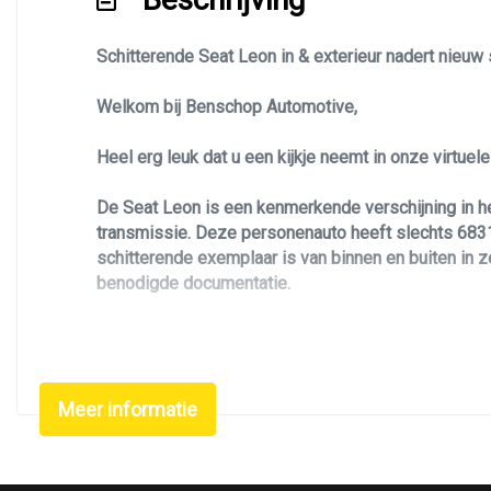
Led koplampen
Schitterende Seat Leon in & exterieur nadert nieu
Led verlichting
Lichtmetalen velgen 18"
Welkom bij Benschop Automotive,
Metaalkleur
Heel erg leuk dat u een kijkje neemt in onze virtue
Navigatie
De Seat Leon is een kenmerkende verschijning in h
Panoramadak
transmissie. Deze personenauto heeft slechts 68318
Park distance control
schitterende exemplaar is van binnen en buiten in z
benodigde documentatie.
Parkeersensor achter
Parkeersensor voor
Deze Seat Leon is uitgevoerd in de FR uitvoering. D
Parkeersensor voor en achter
Zoekt u een leuke, betrouwbare, luxe en unieke per
Side-skirts
Meer informatie
beetje sportiviteit. De kleurstelling met zwarte b
stoelverarming, airco/climate control, elektrisch ra
Signaalkleur
carplay, stuurwiel bediening, 18 inch performance 
Sportonderstel
personenauto is voorzien van alle documentatie en 