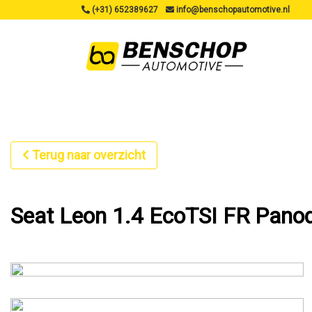
(+31) 652389627
info@benschopautomotive.nl
Terug naar overzicht
Seat Leon 1.4 EcoTSI FR Pano