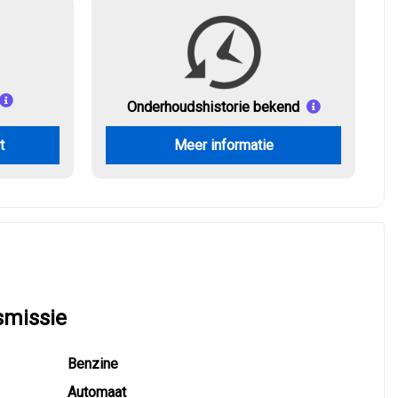
Onderhouds
historie bekend
t
Meer informatie
smissie
Benzine
Automaat