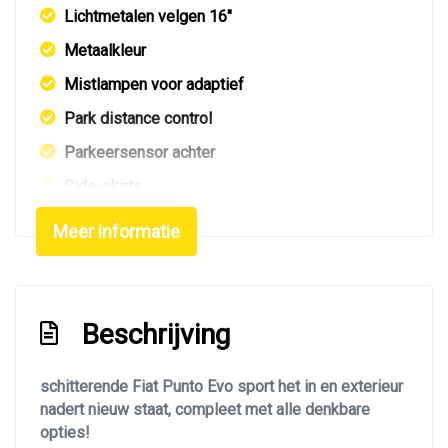
Lichtmetalen velgen 16"
Metaalkleur
Mistlampen voor adaptief
Park distance control
Parkeersensor achter
Side-skirts
Sportvelgen
Meer informatie
Interieur
Achterbank in delen neerklapbaar
Beschrijving
Airco automatisch
Armsteun voor
schitterende Fiat Punto Evo sport het in en exterieur
nadert nieuw staat, compleet met alle denkbare
Bestuurdersstoel in hoogte verstelbaar
opties!
Elektrische ramen achter