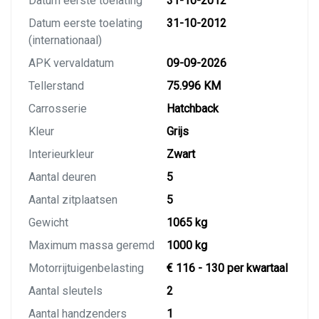
Datum eerste toelating
31-10-2012
Datum eerste toelating
31-10-2012
(internationaal)
APK vervaldatum
09-09-2026
Tellerstand
75.996 KM
Carrosserie
Hatchback
Kleur
Grijs
Interieurkleur
Zwart
Aantal deuren
5
Aantal zitplaatsen
5
Gewicht
1065 kg
Maximum massa geremd
1000 kg
Motorrijtuigenbelasting
€ 116 - 130 per kwartaal
Aantal sleutels
2
Aantal handzenders
1