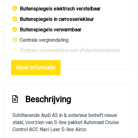
Buitenspiegels elektrisch verstelbaar
Buitenspiegels in carrosseriekleur
Buitenspiegels verwarmbaar
Centrale vergrendeling
Centrale vergrendeling met afstandsbediening
Elektrisch bedienbare achterklep
Meer informatie
Elektrisch glazen panorama-dak
Extra getint glas achter
Getint glas
Beschrijving
Glazen schuifdak
Koplampen adaptief
Schitterende Audi A5 in & exterieur betreft nieuw
staat, voorzien van S-line pakket Automaat Cruise
Led achterlichten
Control ACC Navi Leer S-line Airco
Led dagrijverlichting