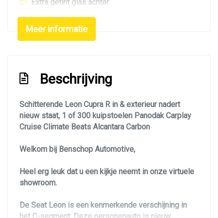
Extra getint glas achter
Getint glas
Meer informatie
Keyless entry
Koplampreiniging
Led achterlichten
Beschrijving
Led dagrijverlichting
Led koplampen
Schitterende Leon Cupra R in & exterieur nadert
nieuw staat, 1 of 300 kuipstoelen Panodak Carplay
Led verlichting
Cruise Climate Beats Alcantara Carbon
Lichtmetalen velgen 19"
Welkom bij Benschop Automotive,
Metaalkleur
Navigatie
Heel erg leuk dat u een kijkje neemt in onze virtuele
showroom.
Panoramadak
Park distance control
De Seat Leon is een kenmerkende verschijning in
het C-segment. Deze personenauto is nieuw
Parkeersensor achter