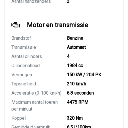
Aantal handzenders
2
Motor en transmissie
Brandstof
Benzine
Transmissie
Automaat
Aantal cilinders
4
Cilinderinhoud
1984 cc
Vermogen
150 kW / 204 PK
Topsnelheid
210 km/h
Acceleratie (0-100 km/h)
6.8 seconden
Maximum aantal toeren
4475 RPM
per minuut
Koppel
320 Nm
Gemiddeld verbruik
6.5 l/100km