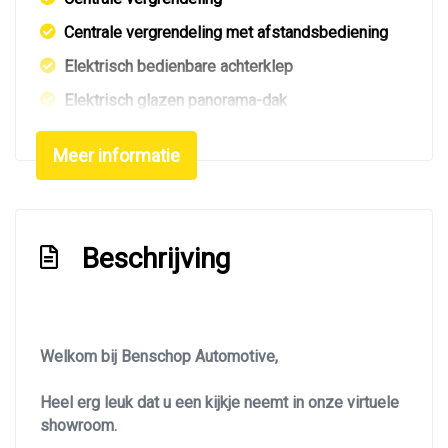
Centrale vergrendeling met afstandsbediening
Elektrisch bedienbare achterklep
Elektrisch glazen panorama-dak
Getint glas
Meer informatie
Glazen schuifdak
Keyless entry
Koplampen adaptief
Beschrijving
Led achterlichten
Led dagrijverlichting
Led verlichting
Welkom bij Benschop Automotive,
Lichtmetalen velgen 19"
Heel erg leuk dat u een kijkje neemt in onze virtuele
Metaalkleur
showroom.
Navigatie