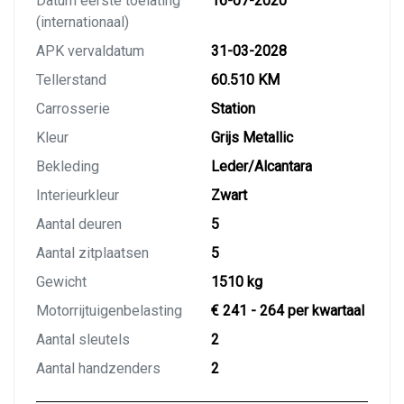
Datum eerste toelating
16-07-2020
(internationaal)
APK vervaldatum
31-03-2028
Tellerstand
60.510 KM
Carrosserie
Station
Kleur
Grijs Metallic
Bekleding
Leder/Alcantara
Interieurkleur
Zwart
Aantal deuren
5
Aantal zitplaatsen
5
Gewicht
1510 kg
Motorrijtuigenbelasting
€ 241 - 264 per kwartaal
Aantal sleutels
2
Aantal handzenders
2