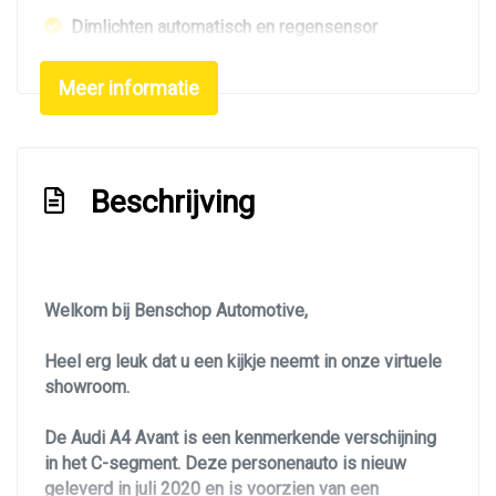
Dimlichten automatisch en regensensor
Elektrisch bedienbare achterklep
Meer informatie
Elektrisch glazen panorama-dak
Getint glas
Glazen schuifdak
Beschrijving
Led achterlichten
Led koplampen
Led verlichting
Welkom bij Benschop Automotive,
Lichtmetalen velgen 19"
Heel erg leuk dat u een kijkje neemt in onze virtuele
Lichtmetalen velgen 5-spaaks 18"
showroom.
Metaalkleur
De Audi A4 Avant is een kenmerkende verschijning
Navigatie
in het C-segment. Deze personenauto is nieuw
Panoramadak
geleverd in juli 2020 en is voorzien van een