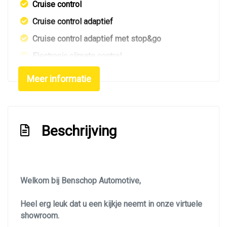
Cruise control
Cruise control adaptief
Cruise control adaptief met stop&go
Electronic climate control
Elektrisch verstelb. bestuurdersstoel met
Meer informatie
geheugen
Elektrische ramen voor
Elektrische ramen voor en achter
Beschrijving
Groot multimedia scherm
Lederen bekleding
Lendesteun(en) verstelbaar
Welkom bij Benschop Automotive,
Lichtsensor
Heel erg leuk dat u een kijkje neemt in onze virtuele
Microvezel bekleding
showroom.
Microvezel interieurdelen