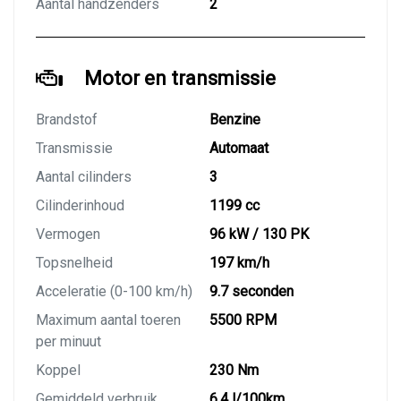
Aantal handzenders
2
Motor en transmissie
Brandstof
Benzine
Transmissie
Automaat
Aantal cilinders
3
Cilinderinhoud
1199 cc
Vermogen
96 kW / 130 PK
Topsnelheid
197 km/h
Acceleratie (0-100 km/h)
9.7 seconden
Maximum aantal toeren
5500 RPM
per minuut
Koppel
230 Nm
Gemiddeld verbruik
6.4 l/100km