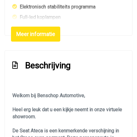
Elektronisch stabiliteits programma
Full-led koplampen
Hoofd airbag(s) achter
Meer informatie
Hoofd airbag(s) voor
Keyless entry/start
Keyless start
Beschrijving
Knie airbag(s)
Led mistlampen
Multimedia scherm middel
Welkom bij Benschop Automotive,
Passagiersairbag
Heel erg leuk dat u een kijkje neemt in onze virtuele
Rondomzicht camera
showroom.
Sfeerverlichting
De Seat Ateca is een kenmerkende verschijning in
Vervolgbotsing preventie